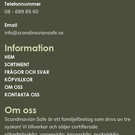
Telefonnummer
08 - 689 85 60
Email
info@scandinaviansafe.se
Information
HEM
SORTIMENT
FRÅGOR OCH SVAR
KÖPVILLKOR
OM OSS
KONTAKTA OSS
Om oss
Scandinavian Safe är ett familjeföretag som drivs av tre
syskon! Vi tillverkar och säljer
certifierade
säkerhetsskåp
,
vapenskåp
,
kassaskåp
,
nyckelskåp