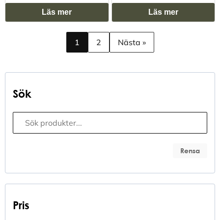
Läs mer
Läs mer
1
2
Nästa »
Sök
Sökfunktion
Search content
Rensa
Pris