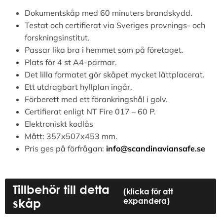
Dokumentskåp med 60 minuters brandskydd.
Testat och certifierat via Sveriges provnings- och
forskningsinstitut.
Passar lika bra i hemmet som på företaget.
Plats för 4 st A4-pärmar.
Det lilla formatet gör skåpet mycket lättplacerat.
Ett utdragbart hyllplan ingår.
Förberett med ett förankringshål i golv.
Certifierat enligt NT Fire 017 – 60 P.
Elektroniskt kodlås
Mått: 357x507x453 mm.
Pris ges på förfrågan:
info@scandinaviansafe.se
Alternative:
Tillbehör till detta
(klicka för att
skåp
expandera)