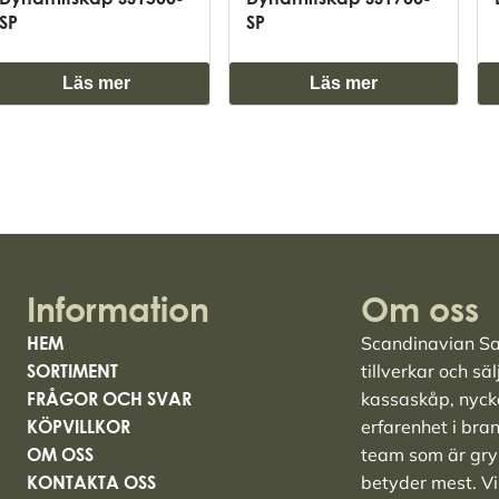
SP
SP
Läs mer
Läs mer
Information
Om oss
HEM
Scandinavian Saf
SORTIMENT
tillverkar och sä
FRÅGOR OCH SVAR
kassaskåp
,
nyck
KÖPVILLKOR
erfarenhet i bra
OM OSS
team som är grym
KONTAKTA OSS
betyder mest. Vi 