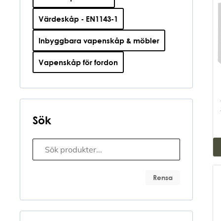
Värdeskåp - EN1143-1
Inbyggbara vapenskåp & möbler
Vapenskåp för fordon
Sök
Sökfunktion
Search content
Rensa