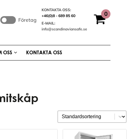
KONTAKTA OSS:
+46(0)8 - 689 85 60
Företag
E-MAIL:
info@scandinaviansafe.se
 OSS
KONTAKTA OSS
mitskåp
Sortering
Sort content