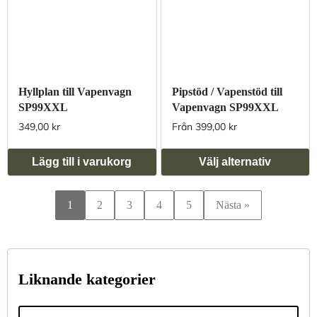
Hyllplan till Vapenvagn
Pipstöd / Vapenstöd till
SP99XXL
Vapenvagn SP99XXL
349,00 kr
Från 399,00 kr
Lägg till i varukorg
Välj alternativ
1
2
3
4
5
Nästa »
Liknande kategorier