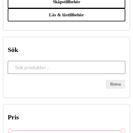
Skåpstillbehör
Lås & låstillbehör
Sök
Sökfunktion
Search content
Rensa
Pris
Pris