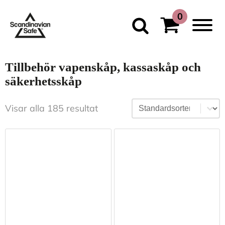
Tillbehör vapenskåp, kassaskåp och
säkerhetsskåp
Sortering
Sort content
Visar alla 185 resultat