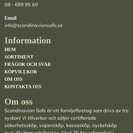
08 - 689 85 60
Email
info@scandinaviansafe.se
Information
HEM
SORTIMENT
FRÅGOR OCH SVAR
KÖPVILLKOR
OM OSS
KONTAKTA OSS
Om oss
Scandinavian Safe är ett familjeföretag som drivs av tre
syskon! Vi tillverkar och säljer
certifierade
säkerhetsskåp
,
vapenskåp
,
kassaskåp
,
nyckelskåp
m.m. för hem och företag. Med 25 års erfarenhet i