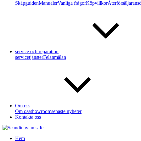
Skåpguiden
Manualer
Vanliga frågor
Köpvillkor
Återförsäljarans
service och reparation
servicetjänster
Felanmälan
Om oss
Om oss
showroom
senaste nyheter
Kontakta oss
Hem