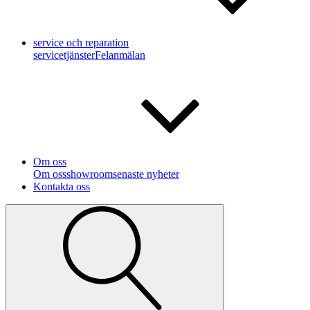
service och reparation
servicetjänster
Felanmälan
Om oss
Om oss
showroom
senaste nyheter
Kontakta oss