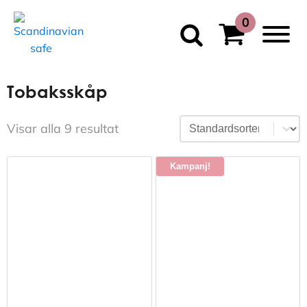
Tobaksskåp
Sortering
Sort content
Visar alla 9 resultat
Kampanj!