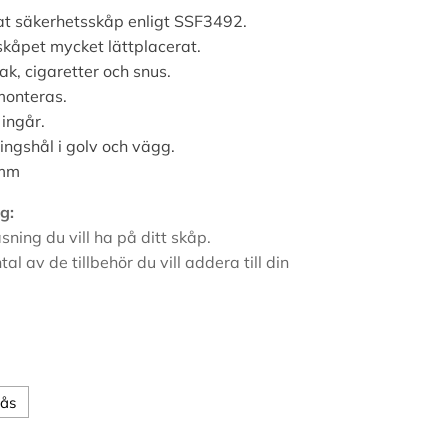
at säkerhetsskåp enligt SSF3492.
 skåpet mycket lättplacerat.
ak, cigaretter och snus.
monteras.
 ingår.
ingshål i golv och vägg.
 mm
g:
sning du vill ha på ditt skåp.
ntal av de tillbehör du vill addera till din
lås