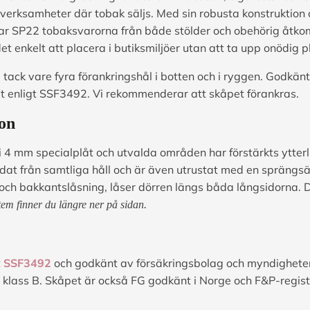
a verksamheter där tobak säljs. Med sin robusta konstruktion
ar SP22 tobaksvarorna från både stölder och obehörig åtkom
 enkelt att placera i butiksmiljöer utan att ta upp onödig p
a tack vare fyra förankringshål i botten och i ryggen. Godkän
at enligt SSF3492. Vi rekommenderar att skåpet förankras.
ion
 i 4 mm specialplåt och utvalda områden har förstärkts ytte
at från samtliga håll och är även utrustat med en sprängsä
och bakkantslåsning, låser dörren längs båda långsidorna.
em finner du längre ner på sidan.
t
SSF3492
och godkänt av försäkringsbolag och myndigheter. 
klass B. Skåpet är också FG godkänt i Norge och F&P-regist