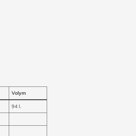
Volym
94 l.