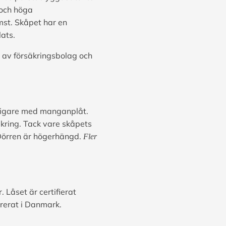
 och höga
st. Skåpet har en
lats.
t av försäkringsbolag och
rligare med manganplåt.
kring. Tack vare skåpets
 Dörren är högerhängd.
Fler
Låset är certifierat
rerat i Danmark.