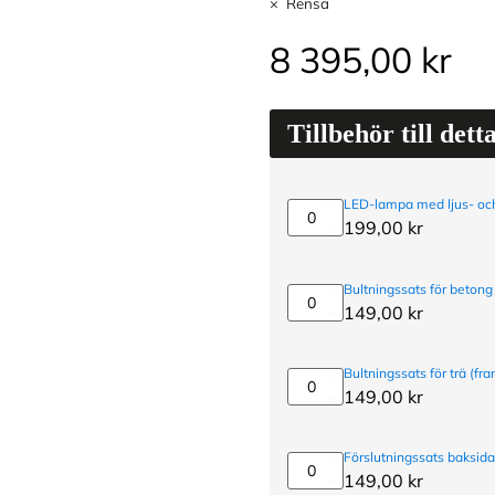
Rensa
8 395,00
kr
Tillbehör till dett
LED-lampa med ljus- och
LED-
199,00
kr
lampa
med
ljus-
Bultningssats för betong
och
Bultningssats
149,00
kr
rörelsesensor
för
betong
(expanderbult)
Bultningssats för trä (fra
Bultningssats
149,00
kr
för
trä
(fransk
Förslutningssats baksid
träskruv)
Förslutningssats
149,00
kr
baksida