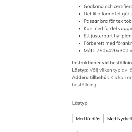
Godkänd och certifier
Det lilla formatet gör
Passar bra för tex tob
Kan med fördel vägg
Ett justerbart hyllplan
Förberett med förankr
Mått: 750x420x300
Instruktioner vid beställnin
Låstyp:
Välj vilken typ av lå
Addera tillbehör:
Klicka i a
beställning.
Alternative:
Låstyp
Med Kodlås
Med Nyckel