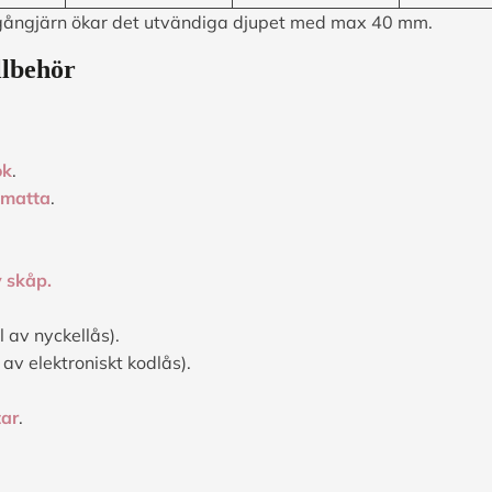
gångjärn ökar det utvändiga djupet med max 40 mm.
llbehör
ok
.
smatta
.
 skåp.
l av nyckellås).
 av elektroniskt kodlås).
tar
.