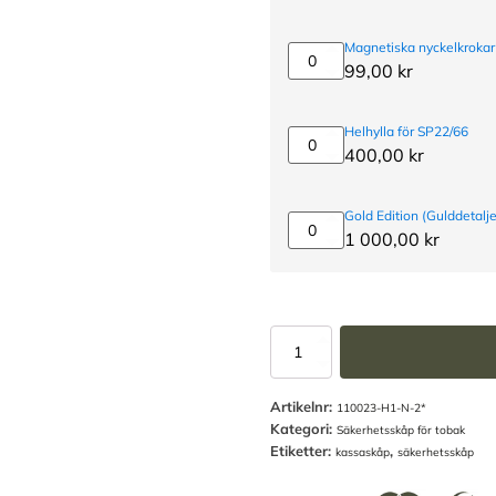
-
för
Magnetiska nyckelkrokar
oanvända
Magnetiska
99,00
kr
monteringshål
nyckelkrokar
3-
pack
Helhylla för SP22/66
Helhylla
400,00
kr
för
SP22/66
Gold Edition (Gulddetalje
Gold
1 000,00
kr
Edition
(Gulddetaljer)
Tobaksskåp
SP22
-
Artikelnr:
SSF3492
110023-H1-N-2*
Kategori:
mängd
Säkerhetsskåp för tobak
Etiketter:
,
kassaskåp
säkerhetsskåp