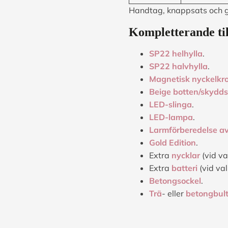
Handtag, knappsats och 
Kompletterande ti
SP22 helhylla
.
SP22 halvhylla
.
Magnetisk nyckelkr
Beige botten/skydd
LED-slinga
.
LED-lampa
.
Larmförberedelse av
Gold Edition
.
Extra
nycklar
(vid va
Extra
batteri
(vid val
Betongsockel
.
Trä
- eller
betongbul