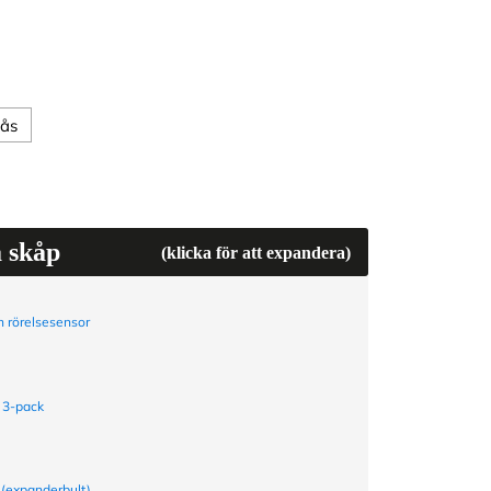
lås
a skåp
(klicka för att expandera)
 rörelsesensor
 3-pack
 (expanderbult)