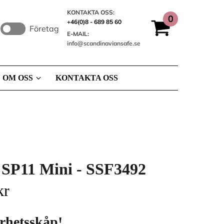
KONTAKTA OSS:
+46(0)8 - 689 85 60
Företag
E-MAIL:
info@scandinaviansafe.se
OM OSS
KONTAKTA OSS
 SP11 Mini - SSF3492
kr
rhetsskåp!