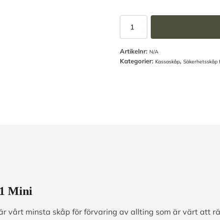
tyg
Säkerhetsskåp
SP11
Mini
Artikelnr:
-
N/A
Kategorier:
,
SSF3492
Kassaskåp
Säkerhetsskåp
mängd
1 Mini
 vårt minsta skåp för förvaring av allting som är värt att rä