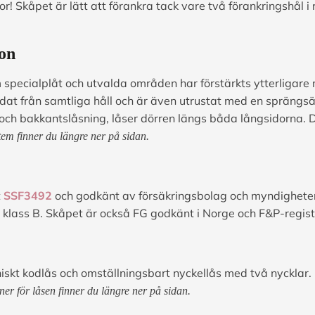
or! Skåpet är lätt att förankra tack vare två förankringshål
ion
mm specialplåt och utvalda områden har förstärkts ytterliga
at från samtliga håll och är även utrustat med en sprängsä
och bakkantslåsning, låser dörren längs båda långsidorna.
em finner du längre ner på sidan.
t
SSF3492
och godkänt av försäkringsbolag och myndigheter. 
klass B. Skåpet är också FG godkänt i Norge och F&P-regist
niskt kodlås och omställningsbart nyckellås med två nycklar.
ner för låsen finner du längre ner på sidan.