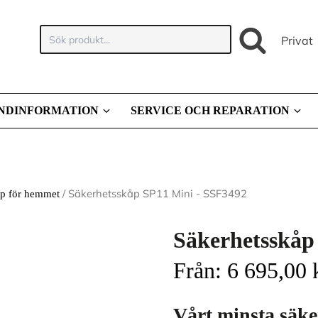
Sök
Privat
produkt:
NDINFORMATION
SERVICE OCH REPARATION
/ Säkerhetsskåp SP11 Mini - SSF3492
åp för hemmet
Säkerhetsskåp
Från:
6 695,00
Vårt minsta säke