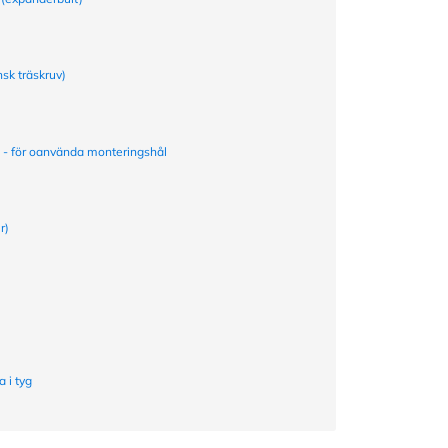
nsk träskruv)
a - för oanvända monteringshål
r)
 i tyg