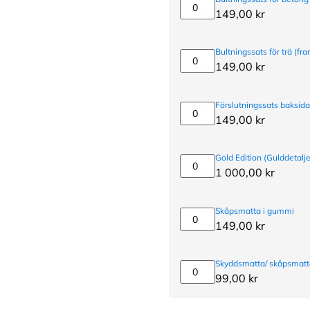
Bultningssats
149,00
kr
för
betong
(expanderbult)
Bultningssats för trä (fra
Bultningssats
149,00
kr
för
trä
(fransk
Förslutningssats baksid
träskruv)
Förslutningssats
149,00
kr
baksida
-
för
Gold Edition (Gulddetalje
oanvända
Gold
1 000,00
kr
monteringshål
Edition
(Gulddetaljer)
Skåpsmatta i gummi
Skåpsmatta
149,00
kr
i
gummi
Skyddsmatta/ skåpsmatta
Skyddsmatta/
99,00
kr
skåpsmatta
i