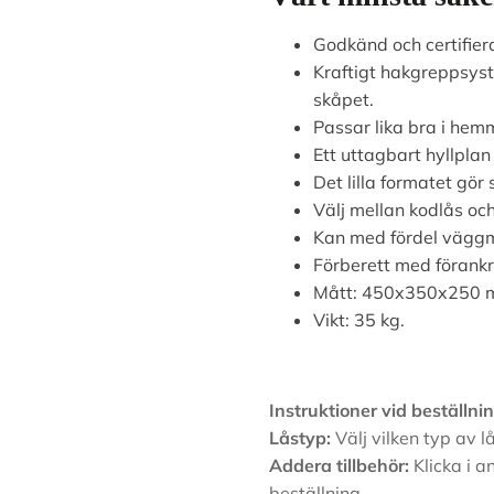
Godkänd och certifier
Kraftigt hakgreppsys
skåpet.
Passar lika bra i hem
Ett uttagbart hyllplan
Det lilla formatet gör
Välj mellan kodlås och
Kan med fördel vägg
Förberett med förankr
Mått: 450x350x250 
Vikt: 35 kg.
Instruktioner vid beställnin
Låstyp:
Välj vilken typ av l
Addera tillbehör:
Klicka i a
beställning.