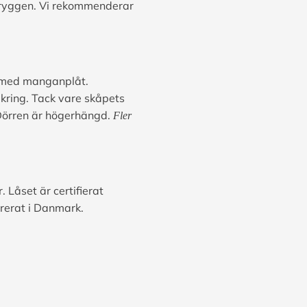
 i ryggen. Vi rekommenderar
re med manganplåt.
kring. Tack vare skåpets
 Dörren är högerhängd.
Fler
Låset är certifierat
rerat i Danmark.