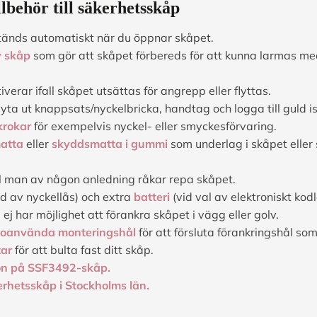
lbehör till säkerhetsskåp
änds automatiskt när du öppnar skåpet.
v skåp
som gör att skåpet förbereds för att kunna larmas m
verar ifall skåpet utsättas för angrepp eller flyttas.
byta ut knappsats/nyckelbricka, handtag och logga till guld ist
krokar
för exempelvis nyckel- eller smyckesförvaring.
atta
eller
skyddsmatta i gummi
som underlag i skåpet eller
ll man av någon anledning råkar repa skåpet.
d av nyckellås) och extra
batteri
(vid val av elektroniskt kodl
u ej har möjlighet att förankra skåpet i vägg eller golv.
r oanvända monteringshål
för att försluta förankringshål so
tar
för att bulta fast ditt skåp.
on på SSF3492-skåp.
erhetsskåp i Stockholms län.