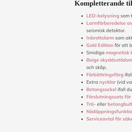
Kompletterande til
LED-belysning
som t
Larmförberedelse a
seismisk detektor.
Inbrottslarm
som akti
Gold Edition
för att 
Smidiga
magnetisk 
Beige skyddsstödsm
och skåp.
Förbättringsfärg
ifa
Extra
nycklar
(vid va
Betongsockel
ifall d
Förslutningssats fö
Trä
- eller
betongbul
Nödöppningsfunkti
Serviceavtal för säk