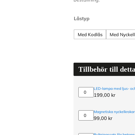
Låstyp
Med Kodlås
Med Nyckel
Tillbehör till dett
LED-lampa med ljus- och
LED-
199,00
kr
lampa
med
ljus-
Magnetiska nyckelkrokar
och
Magnetiska
99,00
kr
rörelsesensor
nyckelkrokar
3-
pack
Bultningssats för betong