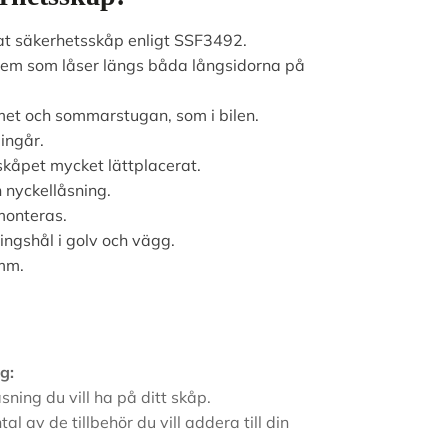
at säkerhetsskåp enligt SSF3492.
tem som låser längs båda långsidorna på
met och sommarstugan, som i bilen.
 ingår.
 skåpet mycket lättplacerat.
 nyckellåsning.
monteras.
ingshål i golv och vägg.
mm.
g:
åsning du vill ha på ditt skåp.
ntal av de tillbehör du vill addera till din