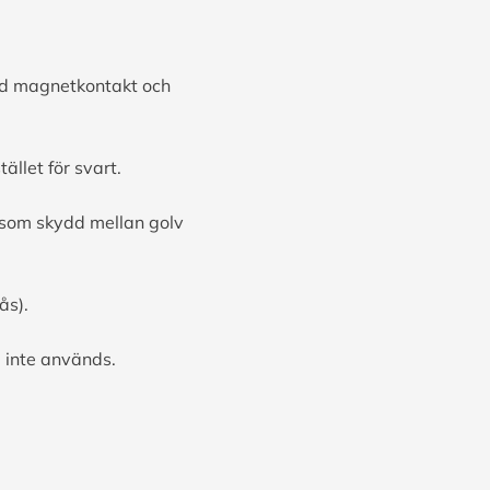
ed magnetkontakt och
ället för svart.
 som skydd mellan golv
ås).
m inte används.