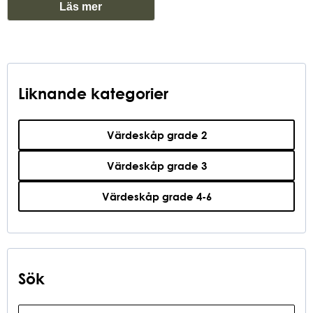
Läs mer
Liknande kategorier
Värdeskåp grade 2
Värdeskåp grade 3
Värdeskåp grade 4-6
Sök
Sökfunktion
Search content