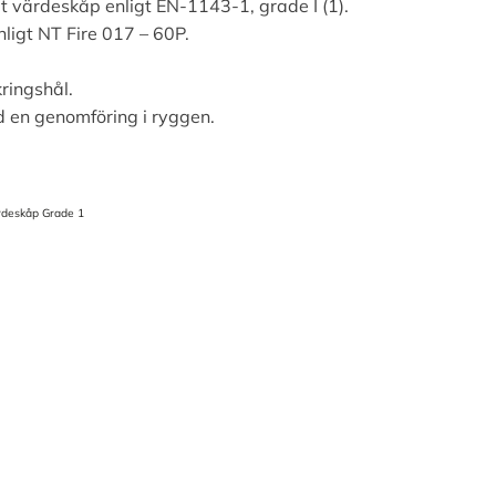
at värdeskåp enligt EN-1143-1, grade I (1).
nligt NT Fire 017 – 60P.
ringshål.
d en genomföring i ryggen.
rdeskåp Grade 1