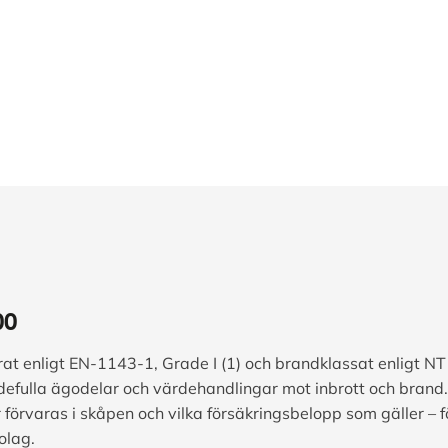
00
rat enligt EN-1143-1, Grade I (1) och brandklassat enligt NT
efulla ägodelar och värdehandlingar mot inbrott och bran
 förvaras i skåpen och vilka försäkringsbelopp som gäller – f
olag.