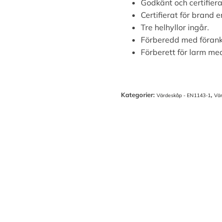
Godkänt och certifier
Certifierat för brand e
Tre helhyllor ingår.
Förberedd med förank
Förberett för larm me
Kategorier:
,
Värdeskåp - EN1143-1
Vä