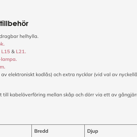
illbehör
dragbar helhylla.
k.
;
L15
&
L21.
-lampa.
rm.
 av elektroniskt kodlås) och extra nycklar (vid val av nyckellå
till kabelöverföring mellan skåp och dörr via ett av gångjär
Bredd
Djup