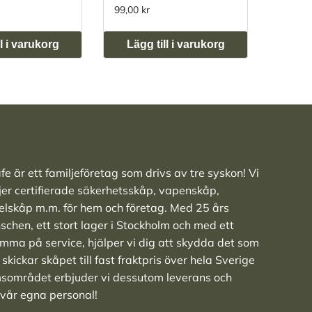
99,00 kr
495,00 
l i varukorg
Lägg till i varukorg
Lägg
e är ett familjeföretag som drivs av tre syskon! Vi
ljer
certifierade säkerhetsskåp
,
vapenskåp
,
elskåp
m.m. för hem och företag. Med 25 års
nschen, ett stort lager i Stockholm och med ett
ma på service, hjälper vi dig att skydda det som
skickar skåpet till fast fraktpris över hela Sverige
msområdet erbjuder vi dessutom leverans och
 vår egna personal!