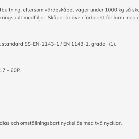
stbultning, eftersom värdeskåpet väger under 1000 kg så ska
kringsbult medföljer. Skåpet är även förberett för larm med 
sk standard SS-EN-1143-1 / EN 1143-1, grade I (1).
017 – 60P.
odlås och omställningsbart nyckellås med två nycklar.