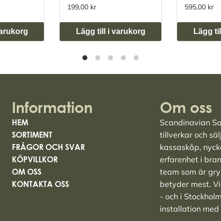
199,00 kr
595,00 kr
 varukorg
Lägg till i varukorg
Lägg til
Information
Om oss
HEM
Scandinavian Saf
SORTIMENT
tillverkar och sä
FRÅGOR OCH SVAR
kassaskåp
,
nyck
KÖPVILLKOR
erfarenhet i bra
OM OSS
team som är grym
KONTAKTA OSS
betyder mest. Vi 
- och i Stockhol
installation med