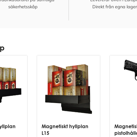
säkerhetsskåp
Direkt från egna lager
åp
yllplan
Magnetiskt hyllplan
Magnetis
L15
pistolhåll