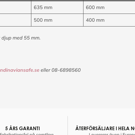
635 mm
600 mm
500 mm
400 mm
t djup med 55 mm.
ndinaviansafe.se
eller 08-6898560
5 ÅRS GARANTI
ÅTERFÖRSÄLJARE I HELA 
fabrikationsfel på samtliga
Levererar även i Europ