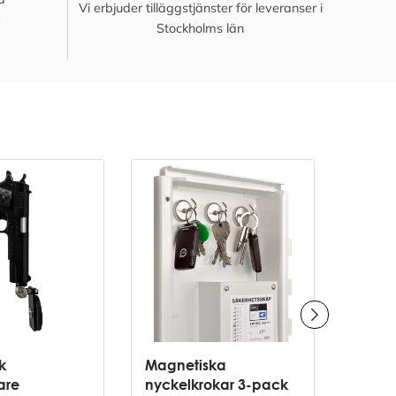
Vi erbjuder tilläggstjänster för leveranser i
Stockholms län
LED-s
k
Magnetiska
och r
are
nyckelkrokar 3-pack