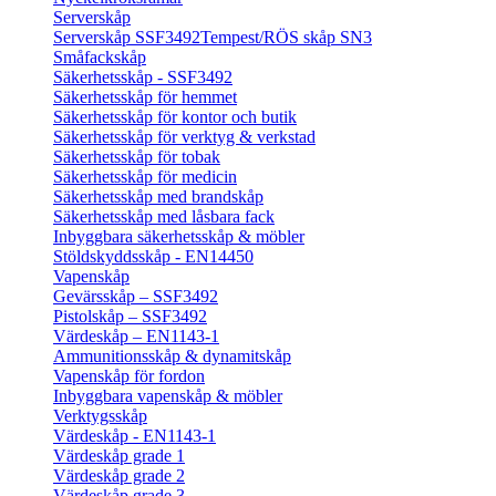
Serverskåp
Serverskåp SSF3492
Tempest/RÖS skåp SN3
Småfackskåp
Säkerhetsskåp - SSF3492
Säkerhetsskåp för hemmet
Säkerhetsskåp för kontor och butik
Säkerhetsskåp för verktyg & verkstad
Säkerhetsskåp för tobak
Säkerhetsskåp för medicin
Säkerhetsskåp med brandskåp
Säkerhetsskåp med låsbara fack
Inbyggbara säkerhetsskåp & möbler
Stöldskyddsskåp - EN14450
Vapenskåp
Gevärsskåp – SSF3492
Pistolskåp – SSF3492
Värdeskåp – EN1143-1
Ammunitionsskåp & dynamitskåp
Vapenskåp för fordon
Inbyggbara vapenskåp & möbler
Verktygsskåp
Värdeskåp - EN1143-1
Värdeskåp grade 1
Värdeskåp grade 2
Värdeskåp grade 3