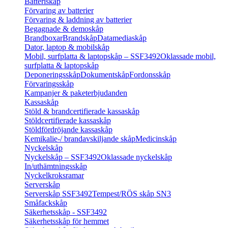
Batteriskåp
Förvaring av batterier
Förvaring & laddning av batterier
Begagnade & demoskåp
Brandboxar
Brandskåp
Datamediaskåp
Dator, laptop & mobilskåp
Mobil, surfplatta & laptopskåp – SSF3492
Oklassade mobil,
surfplatta & laptopskåp
Deponeringsskåp
Dokumentskåp
Fordonsskåp
Förvaringsskåp
Kampanjer & paketerbjudanden
Kassaskåp
Stöld & brandcertifierade kassaskåp
Stöldcertifierade kassaskåp
Stöldfördröjande kassaskåp
Kemikalie-/ brandavskiljande skåp
Medicinskåp
Nyckelskåp
Nyckelskåp – SSF3492
Oklassade nyckelskåp
In/uthämtningsskåp
Nyckelkroksramar
Serverskåp
Serverskåp SSF3492
Tempest/RÖS skåp SN3
Småfackskåp
Säkerhetsskåp - SSF3492
Säkerhetsskåp för hemmet