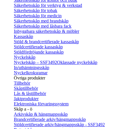
Säkerhetsskåp för kontor och butik
Säkerhetsskåp för verktyg & verkstad
Säkerhetsskåp för tobak
Säkerhetsskåp för medicin
Säkerhetsskåp med brandskåp
Säkerhetsskåp med låsbara fack
Inbyggbara säkerhetsskåp & möbler
Kassaskåp
Stöld & brandcertifierade kassaskåp
Stöldcertifierade kassaskåp
Stöldfördröjande kassaskåp
Nyckelskåp
Nyckelskåp – SSF3492
Oklassade nyckelskåp
In/uthämtningsskåp
Nyckelkroksramar
Övriga produkter
Tillbehör
Skåptillbehör
Lås & låstillbehör
Jaktprodukter
Elektroniska förvaringssystem
Skåp a - ö
Arkivskåp & hängmappsskåp
Brandcertifierade arkiv/hängmappsskåp
Stöldcertifierade arkiv/hängmappsskåp - SSF3492