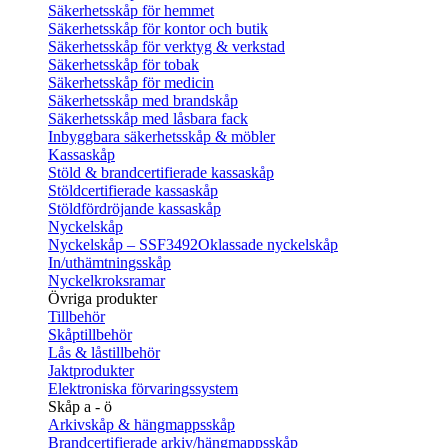
Säkerhetsskåp för hemmet
Säkerhetsskåp för kontor och butik
Säkerhetsskåp för verktyg & verkstad
Säkerhetsskåp för tobak
Säkerhetsskåp för medicin
Säkerhetsskåp med brandskåp
Säkerhetsskåp med låsbara fack
Inbyggbara säkerhetsskåp & möbler
Kassaskåp
Stöld & brandcertifierade kassaskåp
Stöldcertifierade kassaskåp
Stöldfördröjande kassaskåp
Nyckelskåp
Nyckelskåp – SSF3492
Oklassade nyckelskåp
In/uthämtningsskåp
Nyckelkroksramar
Övriga produkter
Tillbehör
Skåptillbehör
Lås & låstillbehör
Jaktprodukter
Elektroniska förvaringssystem
Skåp a - ö
Arkivskåp & hängmappsskåp
Brandcertifierade arkiv/hängmappsskåp