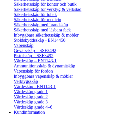
Säkerhetsskåp för kontor och butik
Säkerhetsskåp för verktyg & verkstad
Säkerhetsskåp för tobak
Säkerhetsskåp för medicin
Säkerhetsskåp med brandskåp
Säkerhetsskåp med låsbara fack
Inbyggbara säkerhetsskåp & möbler
Stöldskyddsskåp - EN14450
Vapenskåp
Gevärsskåp – SSF3492
Pistolskåp – SSF3492
Värdeskåp – EN1143-1
Ammunitionsskåp & dynamitskåp
Vapenskåp för fordon
Inbyggbara vapenskåp & möbler
Verktygsskåp
Värdeskåp - EN1143-1
Värdeskåp grade 1
Värdeskåp grade 2
Värdeskåp grade 3
Värdeskåp grade 4–6
Kundinformation