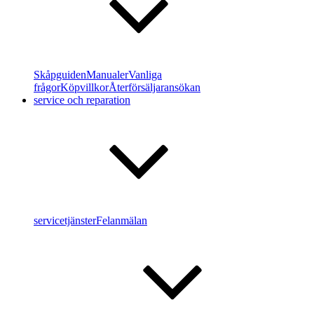
Skåpguiden
Manualer
Vanliga
frågor
Köpvillkor
Återförsäljaransökan
service och reparation
servicetjänster
Felanmälan