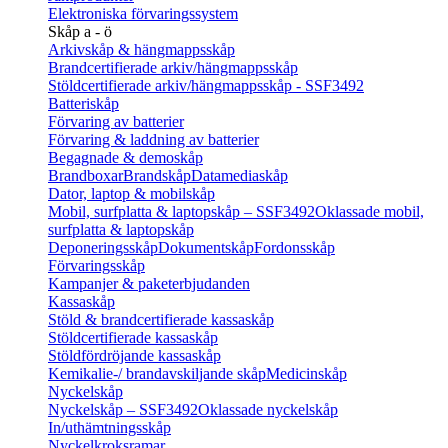
Elektroniska förvaringssystem
Skåp a - ö
Arkivskåp & hängmappsskåp
Brandcertifierade arkiv/hängmappsskåp
Stöldcertifierade arkiv/hängmappsskåp - SSF3492
Batteriskåp
Förvaring av batterier
Förvaring & laddning av batterier
Begagnade & demoskåp
Brandboxar
Brandskåp
Datamediaskåp
Dator, laptop & mobilskåp
Mobil, surfplatta & laptopskåp – SSF3492
Oklassade mobil,
surfplatta & laptopskåp
Deponeringsskåp
Dokumentskåp
Fordonsskåp
Förvaringsskåp
Kampanjer & paketerbjudanden
Kassaskåp
Stöld & brandcertifierade kassaskåp
Stöldcertifierade kassaskåp
Stöldfördröjande kassaskåp
Kemikalie-/ brandavskiljande skåp
Medicinskåp
Nyckelskåp
Nyckelskåp – SSF3492
Oklassade nyckelskåp
In/uthämtningsskåp
Nyckelkroksramar