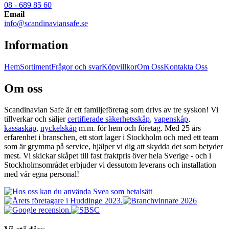
08 - 689 85 60
Email
info@scandinaviansafe.se
Information
Hem
Sortiment
Frågor och svar
Köpvillkor
Om Oss
Kontakta Oss
Om oss
Scandinavian Safe är ett familjeföretag som drivs av tre syskon! Vi
tillverkar och säljer
certifierade säkerhetsskåp
,
vapenskåp
,
kassaskåp
,
nyckelskåp
m.m. för hem och företag. Med 25 års
erfarenhet i branschen, ett stort lager i Stockholm och med ett team
som är grymma på service, hjälper vi dig att skydda det som betyder
mest. Vi skickar skåpet till fast fraktpris över hela Sverige - och i
Stockholmsområdet erbjuder vi dessutom leverans och installation
med vår egna personal!