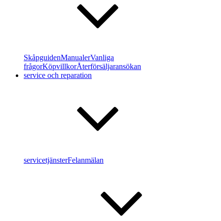
Skåpguiden
Manualer
Vanliga
frågor
Köpvillkor
Återförsäljaransökan
service och reparation
servicetjänster
Felanmälan