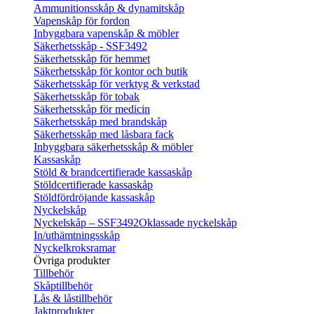
Ammunitionsskåp & dynamitskåp
Vapenskåp för fordon
Inbyggbara vapenskåp & möbler
Säkerhetsskåp - SSF3492
Säkerhetsskåp för hemmet
Säkerhetsskåp för kontor och butik
Säkerhetsskåp för verktyg & verkstad
Säkerhetsskåp för tobak
Säkerhetsskåp för medicin
Säkerhetsskåp med brandskåp
Säkerhetsskåp med låsbara fack
Inbyggbara säkerhetsskåp & möbler
Kassaskåp
Stöld & brandcertifierade kassaskåp
Stöldcertifierade kassaskåp
Stöldfördröjande kassaskåp
Nyckelskåp
Nyckelskåp – SSF3492
Oklassade nyckelskåp
In/uthämtningsskåp
Nyckelkroksramar
Övriga produkter
Tillbehör
Skåptillbehör
Lås & låstillbehör
Jaktprodukter