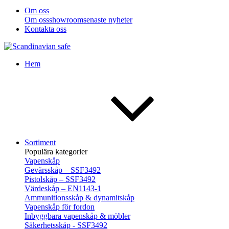
Om oss
Om oss
showroom
senaste nyheter
Kontakta oss
Hem
Sortiment
Populära kategorier
Vapenskåp
Gevärsskåp – SSF3492
Pistolskåp – SSF3492
Värdeskåp – EN1143-1
Ammunitionsskåp & dynamitskåp
Vapenskåp för fordon
Inbyggbara vapenskåp & möbler
Säkerhetsskåp - SSF3492