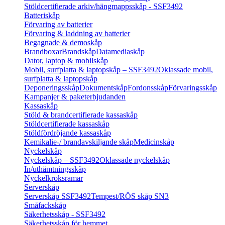
Stöldcertifierade arkiv/hängmappsskåp - SSF3492
Batteriskåp
Förvaring av batterier
Förvaring & laddning av batterier
Begagnade & demoskåp
Brandboxar
Brandskåp
Datamediaskåp
Dator, laptop & mobilskåp
Mobil, surfplatta & laptopskåp – SSF3492
Oklassade mobil,
surfplatta & laptopskåp
Deponeringsskåp
Dokumentskåp
Fordonsskåp
Förvaringsskåp
Kampanjer & paketerbjudanden
Kassaskåp
Stöld & brandcertifierade kassaskåp
Stöldcertifierade kassaskåp
Stöldfördröjande kassaskåp
Kemikalie-/ brandavskiljande skåp
Medicinskåp
Nyckelskåp
Nyckelskåp – SSF3492
Oklassade nyckelskåp
In/uthämtningsskåp
Nyckelkroksramar
Serverskåp
Serverskåp SSF3492
Tempest/RÖS skåp SN3
Småfackskåp
Säkerhetsskåp - SSF3492
Säkerhetsskåp för hemmet