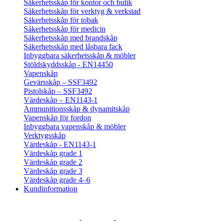
Säkerhetsskåp för kontor och butik
Säkerhetsskåp för verktyg & verkstad
Säkerhetsskåp för tobak
Säkerhetsskåp för medicin
Säkerhetsskåp med brandskåp
Säkerhetsskåp med låsbara fack
Inbyggbara säkerhetsskåp & möbler
Stöldskyddsskåp - EN14450
Vapenskåp
Gevärsskåp – SSF3492
Pistolskåp – SSF3492
Värdeskåp – EN1143-1
Ammunitionsskåp & dynamitskåp
Vapenskåp för fordon
Inbyggbara vapenskåp & möbler
Verktygsskåp
Värdeskåp - EN1143-1
Värdeskåp grade 1
Värdeskåp grade 2
Värdeskåp grade 3
Värdeskåp grade 4–6
Kundinformation