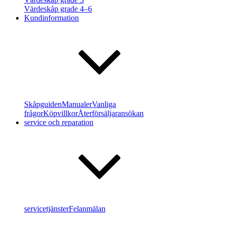
Värdeskåp grade 4–6
Kundinformation
Skåpguiden
Manualer
Vanliga
frågor
Köpvillkor
Återförsäljaransökan
service och reparation
servicetjänster
Felanmälan