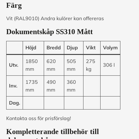
Färg
Vit (RAL9010) Andra kulörer kan offereras
Dokumentskåp SS310 Mått
Höjd
Bredd
Djup
Vikt
Volym
1850
620
505
275
Utv.
306 l
mm
mm
mm
kg
1735
490
360
Inv.
mm
mm
mm
Dag.
Kontakta oss för prisförslag!
Kompletterande tillbehör till