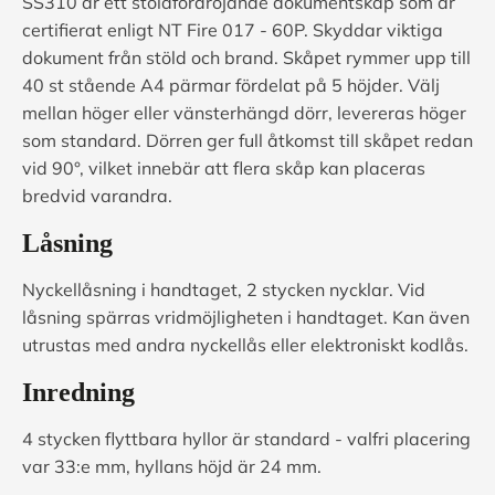
SS310 är ett stöldfördröjande dokumentskåp som är
certifierat enligt NT Fire 017 - 60P. Skyddar viktiga
dokument från stöld och brand. Skåpet rymmer upp till
40 st stående A4 pärmar fördelat på 5 höjder. Välj
mellan höger eller vänsterhängd dörr, levereras höger
som standard. Dörren ger full åtkomst till skåpet redan
vid 90°, vilket innebär att flera skåp kan placeras
bredvid varandra.
Låsning
Nyckellåsning i handtaget, 2 stycken nycklar. Vid
låsning spärras vridmöjligheten i handtaget. Kan även
utrustas med andra nyckellås eller elektroniskt kodlås.
Inredning
4 stycken flyttbara hyllor är standard - valfri placering
var 33:e mm, hyllans höjd är 24 mm.