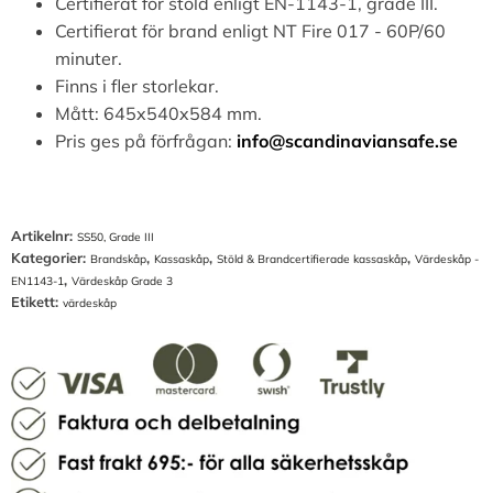
Certifierat för stöld enligt EN-1143-1, grade III.
Certifierat för brand enligt NT Fire 017 - 60P/60
minuter.
Finns i fler storlekar.
Mått: 645x540x584 mm.
Pris ges på förfrågan:
info@scandinaviansafe.se
Artikelnr:
SS50, Grade III
Kategorier:
,
,
,
Brandskåp
Kassaskåp
Stöld & Brandcertifierade kassaskåp
Värdeskåp -
,
EN1143-1
Värdeskåp Grade 3
Etikett:
värdeskåp