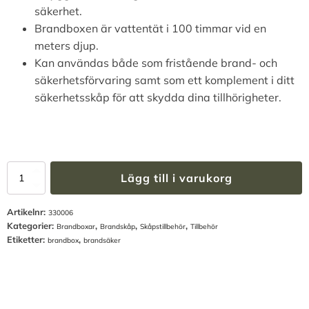
säkerhet.
Brandboxen är vattentät i 100 timmar vid en
meters djup.
Kan användas både som fristående brand- och
säkerhetsförvaring samt som ett komplement i ditt
säkerhetsskåp för att skydda dina tillhörigheter.
Brandbox
Lägg till i varukorg
SS1103
A4
Artikelnr:
Liggande
330006
Kategorier:
,
,
,
mängd
Brandboxar
Brandskåp
Skåpstillbehör
Tillbehör
Etiketter:
,
brandbox
brandsäker