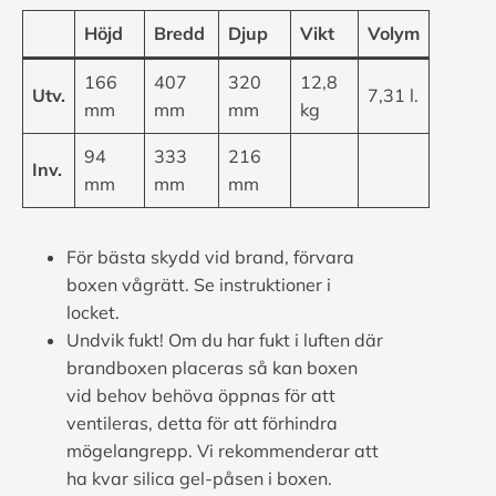
Höjd
Bredd
Djup
Vikt
Volym
166
407
320
12,8
Utv.
7,31 l.
mm
mm
mm
kg
94
333
216
Inv.
mm
mm
mm
För bästa skydd vid brand, förvara
boxen vågrätt. Se instruktioner i
locket.
Undvik fukt! Om du har fukt i luften där
brandboxen placeras så kan boxen
vid behov behöva öppnas för att
ventileras, detta för att förhindra
mögelangrepp. Vi rekommenderar att
ha kvar silica gel-påsen i boxen.