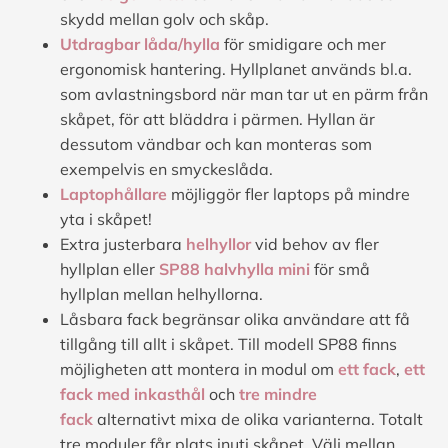
skydd mellan golv och skåp.
Utdragbar låda/hylla
för smidigare och mer
ergonomisk hantering. Hyllplanet används bl.a.
som avlastningsbord när man tar ut en pärm från
skåpet, för att bläddra i pärmen. Hyllan är
dessutom vändbar och kan monteras som
exempelvis en smyckeslåda.
Laptophållare
möjliggör fler laptops på mindre
yta i skåpet!
Extra justerbara
helhyllor
vid behov av fler
hyllplan eller
SP88 halvhylla mini
för små
hyllplan mellan helhyllorna.
Låsbara fack begränsar olika användare att få
tillgång till allt i skåpet. Till modell SP88 finns
möjligheten att montera in modul om
ett fack
,
ett
fack med inkasthål
och
tre mindre
fack
alternativt mixa de olika varianterna. Totalt
tre moduler får plats inuti skåpet. Välj mellan