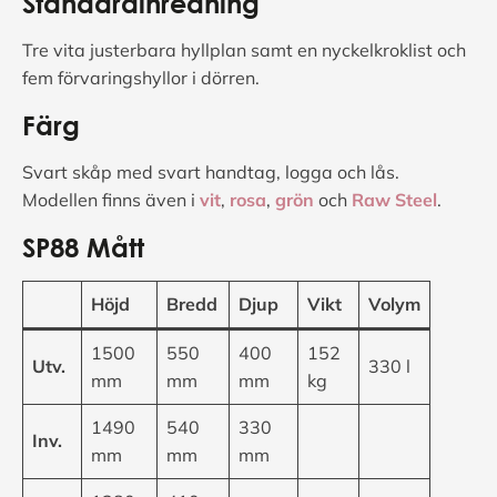
Standardinredning
Tre vita justerbara hyllplan samt en nyckelkroklist och
fem förvaringshyllor i dörren.
Färg
Svart skåp med svart handtag, logga och lås.
Modellen finns även i
vit
,
rosa
,
grön
och
Raw Steel
.
SP88 Mått
Höjd
Bredd
Djup
Vikt
Volym
1500
550
400
152
Utv.
330 l
mm
mm
mm
kg
1490
540
330
Inv.
mm
mm
mm