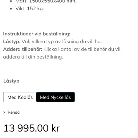
Mått: 1500x550x400 mm.
Vikt: 152 kg.
Instruktioner vid beställning:
Låstyp:
Välj vilken typ av låsning du vill ha.
Addera tillbehör:
Klicka i antal av de tillbehör du vill
addera till din beställning.
Alternative:
Låstyp
Med Kodlås
Med Nyckellås
Rensa
13 995.00
kr