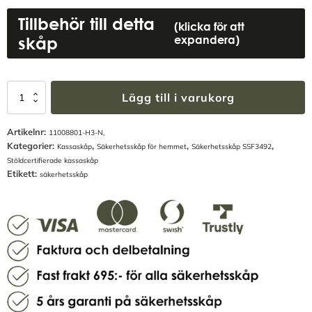
Tillbehör till detta
(klicka för att
skåp
expandera)
Säkerhetsskåp
Lägg till i varukorg
SP88
Svart
Artikelnr:
-
11008801-H3-N,
Kategorier:
,
,
,
SSF3492
Kassaskåp
Säkerhetsskåp för hemmet
Säkerhetsskåp SSF3492
mängd
Stöldcertifierade kassaskåp
Etikett:
säkerhetsskåp