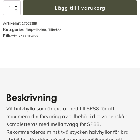
Halvhylla
Lägg till i varukorg
Stor
för
Artikelnr:
SP88
17002289
Kategorier:
,
mängd
Skåpstillbehör
Tillbehör
Etikett:
SP88 tillbehör
Beskrivning
Vit halvhylla som är extra bred till SP88 för att
maximera din förvaring av tillbehör i ditt vapenskåp.
Kompletteras med mellanvägg för SP88.
Rekommenderas minst två stycken halvhyllor för bra
stabilitet. Bredden på hyllorna ger möjligheten att