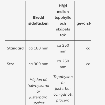
Höjd
mellan
Bredd
topphylla
Bredd
sidofacken
och
gevärsförvarin
skåpets
tak
ca 250
Standard
ca 180 mm
ca 355 m
mm
ca 250
Stor
ca 300 mm
ca 235 m
mm
Topphyllan
Höjden på
är
halvhyllorna
justerbar
är
och går att
justerbara
placera
utefter