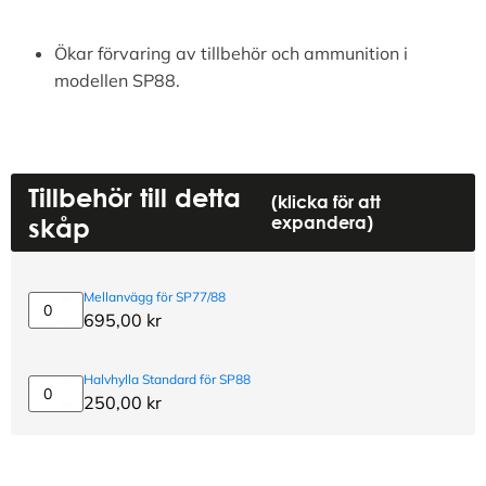
Ökar förvaring av tillbehör och ammunition i
modellen SP88.
Alternative:
Tillbehör till detta
(klicka för att
skåp
expandera)
Mellanvägg för SP77/88
Mellanvägg
695,00
kr
för
SP77/88
Halvhylla Standard för SP88
Halvhylla
250,00
kr
Standard
för
SP88