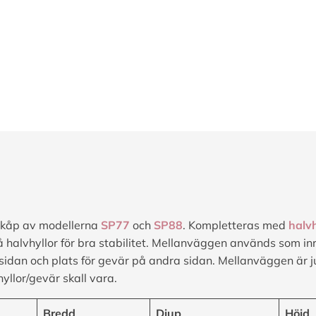
nskåp av modellerna
SP77
och
SP88
. Kompletteras med
halvh
alvhyllor för bra stabilitet. Mellanväggen används som inr
sidan och plats för gevär på andra sidan. Mellanväggen är 
hyllor/gevär skall vara.
Bredd
Djup
Höjd