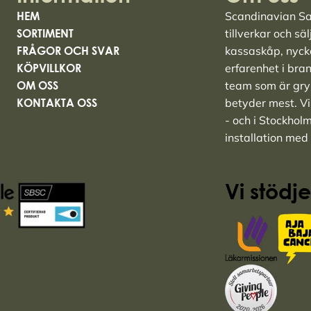
HEM
Scandinavian Saf
SORTIMENT
tillverkar och sä
FRÅGOR OCH SVAR
kassaskåp
,
nyck
KÖPVILLKOR
erfarenhet i bra
OM OSS
team som är grym
KONTAKTA OSS
betyder mest. Vi 
- och i Stockhol
installation med
Vi stödje