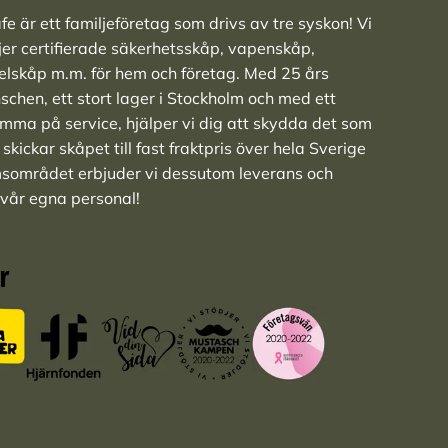
e är ett familjeföretag som drivs av tre syskon! Vi
ljer
certifierade säkerhetsskåp
,
vapenskåp
,
elskåp
m.m. för hem och företag. Med 25 års
nschen, ett stort lager i Stockholm och med ett
ma på service, hjälper vi dig att skydda det som
skickar skåpet till fast fraktpris över hela Sverige
msområdet erbjuder vi dessutom leverans och
 vår egna personal!
r