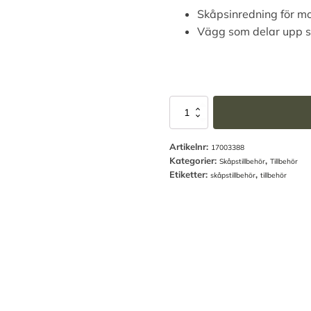
Skåpsinredning för m
Vägg som delar upp s
Alternative:
Mellanvägg
för
SP77/88
Artikelnr:
mängd
17003388
Kategorier:
,
Skåpstillbehör
Tillbehör
Etiketter:
,
skåpstillbehör
tillbehör