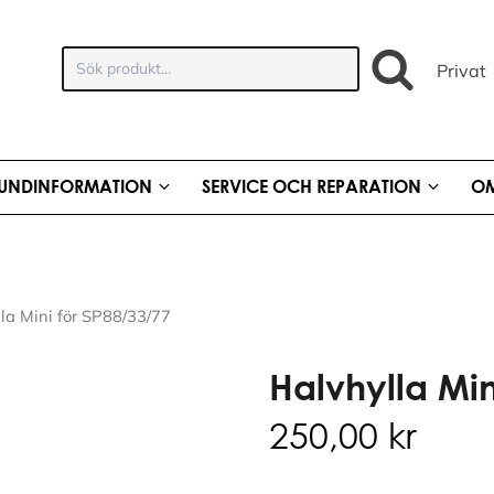
Sök
Privat
produkt:
UNDINFORMATION
SERVICE OCH REPARATION
OM
la Mini för SP88/33/77
Halvhylla Min
250,00
kr