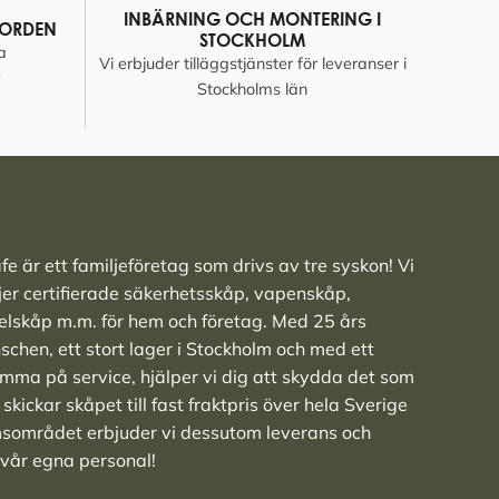
INBÄRNING OCH MONTERING I
NORDEN
STOCKHOLM
a
Vi erbjuder tilläggstjänster för leveranser i
Stockholms län
e är ett familjeföretag som drivs av tre syskon! Vi
ljer
certifierade säkerhetsskåp
,
vapenskåp
,
elskåp
m.m. för hem och företag. Med 25 års
nschen, ett stort lager i Stockholm och med ett
ma på service, hjälper vi dig att skydda det som
skickar skåpet till fast fraktpris över hela Sverige
msområdet erbjuder vi dessutom leverans och
 vår egna personal!