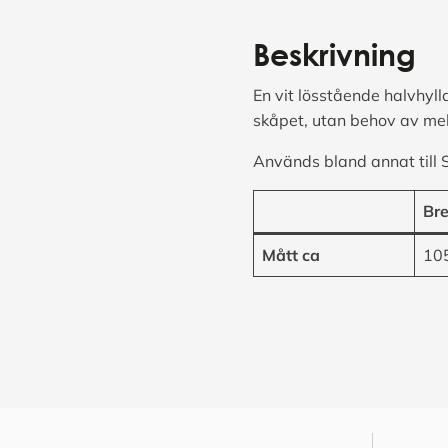
Beskrivning
En vit lösstående halvhyll
skåpet, utan behov av me
Används bland annat till 
Br
Mått ca
10