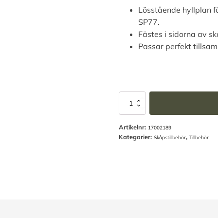
Lösstående hyllplan f
SP77.
Fästes i sidorna av sk
Passar perfekt tills
Alternative:
Halvhylla
Mini
för
Artikelnr:
SP88/33/77
17002189
Kategorier:
,
mängd
Skåpstillbehör
Tillbehör