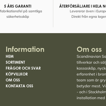
5 ÅRS GARANTI
ÅTERFÖRSÄLJARE I HELA 
fabrikationsfel på samtliga
Levererar även i Europ
säkerhetsskåp
Direkt från egna lager
Information
Om oss
HEM
Scandinavian Saf
SORTIMENT
tillverkar och sä
FRÅGOR OCH SVAR
kassaskåp
,
nyck
KÖPVILLKOR
erfarenhet i bra
OM OSS
team som är grym
KONTAKTA OSS
betyder mest. Vi 
- och i Stockhol
installation med