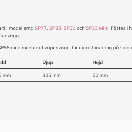
a till modellerna
SP77
,
SP88
,
SP33
och
SP33 Mini
. Fästes i 
llanvägg.
SP88 med monterad vapenvagn, för extra förvaring på sidor
edd
Djup
Höjd
5 mm
305 mm
50 mm