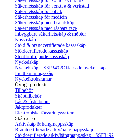
Säkerhetsskåp för kontor och butik
Säkerhetsskåp för verktyg & verkstad
Säkerhetsskåp för tobak
Säkerhetsskåp för medicin
Säkerhetsskåp med brandskåp
Säkerhetsskåp med låsbara fack
Inbyggbara säkerhetsskåp & möbler
Kassaskåp
Stöld & brandcertifierade kassaskåp
Stöldcertifierade kassaskåp
Stöldfördröjande kassaskåp
Nyckelskåp
Nyckelskåp – SSF3492
Oklassade nyckelskåp
In/uthämtningsskåp
Nyckelkroksramar
Övriga produkter
Tillbehör
Skåptillbehör
Lås & låstillbehör
Jaktprodukter
Elektroniska förvaringssystem
Skåp a - ö
Arkivskåp & hängmappsskåp
Brandcertifierade arkiv/hängmappsskåp
Stöldcertifierade arkiv/hängmappsskåp - SSF3492