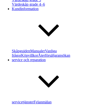
Värdeskåp grade 4–6
Kundinformation
Skåpguiden
Manualer
Vanliga
frågor
Köpvillkor
Återförsäljaransökan
service och reparation
servicetjänster
Felanmälan