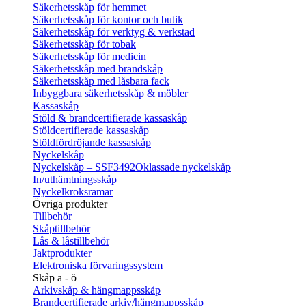
Säkerhetsskåp för hemmet
Säkerhetsskåp för kontor och butik
Säkerhetsskåp för verktyg & verkstad
Säkerhetsskåp för tobak
Säkerhetsskåp för medicin
Säkerhetsskåp med brandskåp
Säkerhetsskåp med låsbara fack
Inbyggbara säkerhetsskåp & möbler
Kassaskåp
Stöld & brandcertifierade kassaskåp
Stöldcertifierade kassaskåp
Stöldfördröjande kassaskåp
Nyckelskåp
Nyckelskåp – SSF3492
Oklassade nyckelskåp
In/uthämtningsskåp
Nyckelkroksramar
Övriga produkter
Tillbehör
Skåptillbehör
Lås & låstillbehör
Jaktprodukter
Elektroniska förvaringssystem
Skåp a - ö
Arkivskåp & hängmappsskåp
Brandcertifierade arkiv/hängmappsskåp