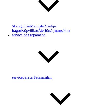
Skåpguiden
Manualer
Vanliga
frågor
Köpvillkor
Återförsäljaransökan
service och reparation
servicetjänster
Felanmälan