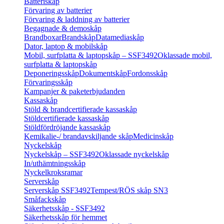
Batteriskåp
Förvaring av batterier
Förvaring & laddning av batterier
Begagnade & demoskåp
Brandboxar
Brandskåp
Datamediaskåp
Dator, laptop & mobilskåp
Mobil, surfplatta & laptopskåp – SSF3492
Oklassade mobil,
surfplatta & laptopskåp
Deponeringsskåp
Dokumentskåp
Fordonsskåp
Förvaringsskåp
Kampanjer & paketerbjudanden
Kassaskåp
Stöld & brandcertifierade kassaskåp
Stöldcertifierade kassaskåp
Stöldfördröjande kassaskåp
Kemikalie-/ brandavskiljande skåp
Medicinskåp
Nyckelskåp
Nyckelskåp – SSF3492
Oklassade nyckelskåp
In/uthämtningsskåp
Nyckelkroksramar
Serverskåp
Serverskåp SSF3492
Tempest/RÖS skåp SN3
Småfackskåp
Säkerhetsskåp - SSF3492
Säkerhetsskåp för hemmet