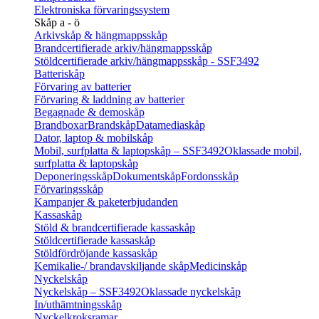
Elektroniska förvaringssystem
Skåp a - ö
Arkivskåp & hängmappsskåp
Brandcertifierade arkiv/hängmappsskåp
Stöldcertifierade arkiv/hängmappsskåp - SSF3492
Batteriskåp
Förvaring av batterier
Förvaring & laddning av batterier
Begagnade & demoskåp
Brandboxar
Brandskåp
Datamediaskåp
Dator, laptop & mobilskåp
Mobil, surfplatta & laptopskåp – SSF3492
Oklassade mobil,
surfplatta & laptopskåp
Deponeringsskåp
Dokumentskåp
Fordonsskåp
Förvaringsskåp
Kampanjer & paketerbjudanden
Kassaskåp
Stöld & brandcertifierade kassaskåp
Stöldcertifierade kassaskåp
Stöldfördröjande kassaskåp
Kemikalie-/ brandavskiljande skåp
Medicinskåp
Nyckelskåp
Nyckelskåp – SSF3492
Oklassade nyckelskåp
In/uthämtningsskåp
Nyckelkroksramar