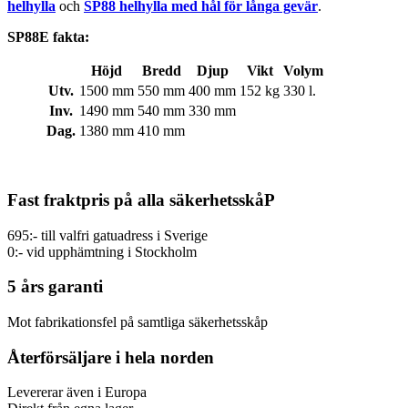
helhylla
och
SP88 helhylla med hål för långa gevär
.
SP88E fakta:
Höjd
Bredd
Djup
Vikt
Volym
Utv.
1500 mm
550 mm
400 mm
152 kg
330 l.
Inv.
1490 mm
540 mm
330 mm
Dag.
1380 mm
410 mm
Fast fraktpris på alla säkerhetsskåP
695:- till valfri gatuadress i Sverige
0:- vid upphämtning i Stockholm
5 års garanti
Mot fabrikationsfel på samtliga säkerhetsskåp
Återförsäljare i hela norden
Levererar även i Europa