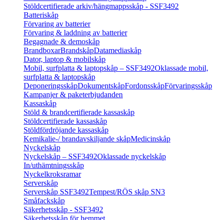
Stöldcertifierade arkiv/hängmappsskåp - SSF3492
Batteriskåp
Förvaring av batterier
Förvaring & laddning av batterier
Begagnade & demoskåp
Brandboxar
Brandskåp
Datamediaskåp
Dator, laptop & mobilskåp
Mobil, surfplatta & laptopskåp – SSF3492
Oklassade mobil,
surfplatta & laptopskåp
Deponeringsskåp
Dokumentskåp
Fordonsskåp
Förvaringsskåp
Kampanjer & paketerbjudanden
Kassaskåp
Stöld & brandcertifierade kassaskåp
Stöldcertifierade kassaskåp
Stöldfördröjande kassaskåp
Kemikalie-/ brandavskiljande skåp
Medicinskåp
Nyckelskåp
Nyckelskåp – SSF3492
Oklassade nyckelskåp
In/uthämtningsskåp
Nyckelkroksramar
Serverskåp
Serverskåp SSF3492
Tempest/RÖS skåp SN3
Småfackskåp
Säkerhetsskåp - SSF3492
Säkerhetsskåp för hemmet