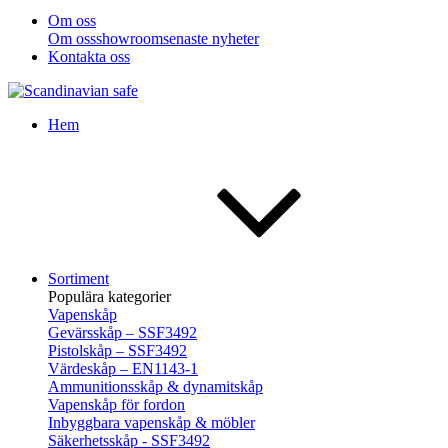
Om oss
Om oss
showroom
senaste nyheter
Kontakta oss
Hem
Sortiment
Populära kategorier
Vapenskåp
Gevärsskåp – SSF3492
Pistolskåp – SSF3492
Värdeskåp – EN1143-1
Ammunitionsskåp & dynamitskåp
Vapenskåp för fordon
Inbyggbara vapenskåp & möbler
Säkerhetsskåp - SSF3492