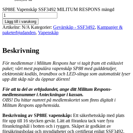
SP88E Vapenskåp SSF3492 MILITUM RESPONS mängd
Lägg till i varukorg
Artikelnr:
N/A
Kategorier:
Gevärskåp - SSF3492
,
Kampanjer &
paketerbjudanden
,
Vapenskåp
Beskrivning
För medlemmar i Militum Respons har vi tagit fram ett exklusivt
paket; vårt mest populära vapenskåp SP88 med gulddetaljer,
elektroniskt kodlås, brandbox och LED-slinga som automatiskt lyser
upp ditt skåp när du öppnar dörren!
För att ta del av erbjudandet, ange ditt Militum Respons-
medlemsnummer i Anteckningar i kassan.
OBS! Du hittar numret på medlemskortet som finns digitalt i
Militum Respon
s
app/hemsida.
Beskrivning av SP88E vapenskåp:
Ett säkerhetsskåp med plats
för upp till 16 stycken gevär. Lätt att förankra tack vare fyra
förankringshål i botten och i ryggen. Skåpet är godkänt av
försäkringsbolag och myndigheter och certifierat enligt SSF3492.