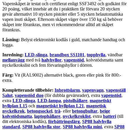
Vapenskåpet är testat och certifierat enligt SSF3492 och godkänt för
20 poäng, vilket innebär att du i praktiken får förvara 20 stycken
gevär alternativt 10 stycken pistoler eller 5 stycken helautomatiska
vapen inuti skåpet. Eftersom skåpet väger över 150 kg så behöver
skåpet inte förankras, men vi rekommenderar alltid att skåpet
förankras.
Låsning:
Belyst elektroniskt kodlås i guld, matchande handtag och
logga.
Inredning:
LED-slinga
,
brandbox SS1101
,
topphylla
, vändbar
mellanvägg
med två
halvhyllor
,
vapenstöd
, kolvstödsmatta samt
nyckelkrokslist och fem förvaringshyllor i dörren.
Färg:
Vit (RAL9002) alternativt black, green eller pink för 800:-
extra.
Kompletterande tillbehör:
Inbrottslarm
,
vapenvagn
,
vapenställ
Salut
,
vapenstöd duo
(för dubbla gevärsrader), extra
vapenstöd
,
extra
LED-slinga
,
LED-lampa
,
pistolhållare
,
magnetiskt
hyllplan L15
och
magnetiskt hyllplan L21
,
magnetisk
nyckelkrok
,
betongsockel
,
trä
- eller
betongbultar
,
beige
kolvstödsmatta
,
laptophållare
,
nyckelkroklist
, extra
batteri
(till
ditt elektroniska kodlås),
förbättringsfärg
,
SP88 halvhylla
standard
,
SP88 halvhylla stor
,
SP88 halvhylla mini
, extra
SP88