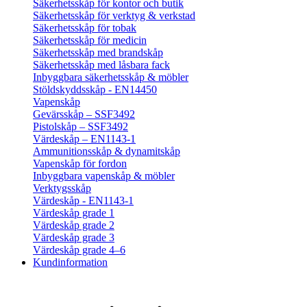
Säkerhetsskåp för kontor och butik
Säkerhetsskåp för verktyg & verkstad
Säkerhetsskåp för tobak
Säkerhetsskåp för medicin
Säkerhetsskåp med brandskåp
Säkerhetsskåp med låsbara fack
Inbyggbara säkerhetsskåp & möbler
Stöldskyddsskåp - EN14450
Vapenskåp
Gevärsskåp – SSF3492
Pistolskåp – SSF3492
Värdeskåp – EN1143-1
Ammunitionsskåp & dynamitskåp
Vapenskåp för fordon
Inbyggbara vapenskåp & möbler
Verktygsskåp
Värdeskåp - EN1143-1
Värdeskåp grade 1
Värdeskåp grade 2
Värdeskåp grade 3
Värdeskåp grade 4–6
Kundinformation