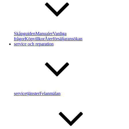
Skåpguiden
Manualer
Vanliga
frågor
Köpvillkor
Återförsäljaransökan
service och reparation
servicetjänster
Felanmälan