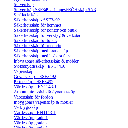
Serverskåp
Serverskåp SSF3492
Tempest/RÖS skåp SN3
Småfackskåp
Säkerhetsskåp - SSF3492
Säkerhetsskåp för hemmet
Säkerhetsskåp för kontor och butik
Säkerhetsskåp för verktyg & verkstad
Säkerhetsskåp för tobak
Säkerhetsskåp för medicin
Säkerhetsskåp med brandskåp
Säkerhetsskåp med låsbara fack
Inbyggbara säkerhetsskåp & möbler
Stöldskyddsskåp - EN14450
Vapenskåp
Gevärsskåp – SSF3492
Pistolskåp – SSF3492
Värdeskåp – EN1143-1
Ammunitionsskåp & dynamitskåp
Vapenskåp för fordon
Inbyggbara vapenskåp & möbler
Verktygsskåp
Värdeskåp - EN1143-1
Värdeskåp grade 1
Värdeskåp grade 2
Värdeskåp grade 3