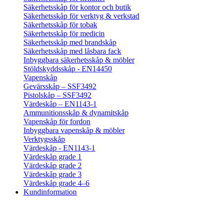
Säkerhetsskåp för kontor och butik
Säkerhetsskåp för verktyg & verkstad
Säkerhetsskåp för tobak
Säkerhetsskåp för medicin
Säkerhetsskåp med brandskåp
Säkerhetsskåp med låsbara fack
Inbyggbara säkerhetsskåp & möbler
Stöldskyddsskåp - EN14450
Vapenskåp
Gevärsskåp – SSF3492
Pistolskåp – SSF3492
Värdeskåp – EN1143-1
Ammunitionsskåp & dynamitskåp
Vapenskåp för fordon
Inbyggbara vapenskåp & möbler
Verktygsskåp
Värdeskåp - EN1143-1
Värdeskåp grade 1
Värdeskåp grade 2
Värdeskåp grade 3
Värdeskåp grade 4–6
Kundinformation