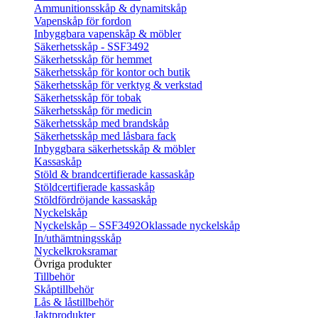
Ammunitionsskåp & dynamitskåp
Vapenskåp för fordon
Inbyggbara vapenskåp & möbler
Säkerhetsskåp - SSF3492
Säkerhetsskåp för hemmet
Säkerhetsskåp för kontor och butik
Säkerhetsskåp för verktyg & verkstad
Säkerhetsskåp för tobak
Säkerhetsskåp för medicin
Säkerhetsskåp med brandskåp
Säkerhetsskåp med låsbara fack
Inbyggbara säkerhetsskåp & möbler
Kassaskåp
Stöld & brandcertifierade kassaskåp
Stöldcertifierade kassaskåp
Stöldfördröjande kassaskåp
Nyckelskåp
Nyckelskåp – SSF3492
Oklassade nyckelskåp
In/uthämtningsskåp
Nyckelkroksramar
Övriga produkter
Tillbehör
Skåptillbehör
Lås & låstillbehör
Jaktprodukter