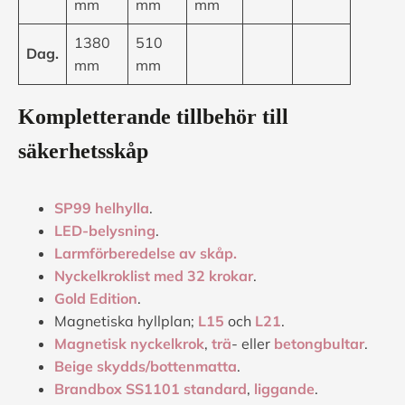
mm
mm
mm
1380
510
Dag.
mm
mm
Kompletterande tillbehör till
säkerhetsskåp
SP99 helhylla
.
LED-belysning
.
Larmförberedelse av skåp.
Nyckelkroklist med 32 krokar
.
Gold Edition
.
Magnetiska hyllplan;
L15
och
L21
.
Magnetisk nyckelkrok
,
trä
- eller
betongbultar
.
Beige skydds/bottenmatta
.
Brandbox SS1101 standard
,
liggande
.