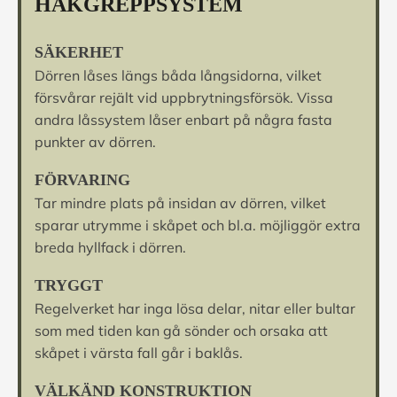
HAKGREPPSYSTEM
SÄKERHET
Dörren låses längs båda långsidorna, vilket
försvårar rejält vid uppbrytningsförsök. Vissa
andra låssystem låser enbart på några fasta
punkter av dörren.
FÖRVARING
Tar mindre plats på insidan av dörren, vilket
sparar utrymme i skåpet och bl.a. möjliggör extra
breda hyllfack i dörren.
TRYGGT
Regelverket har inga lösa delar, nitar eller bultar
som med tiden kan gå sönder och orsaka att
skåpet i värsta fall går i baklås.
VÄLKÄND KONSTRUKTION