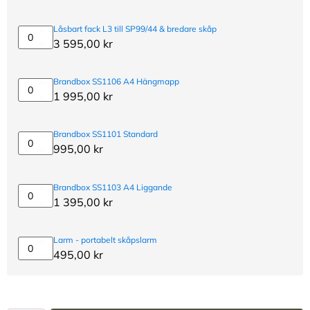
bredare
L1
skåp
med
Låsbart fack L3 till SP99/44 & bredare skåp
brevinkast
Låsbart
3 595,00
kr
till
fack
SP99/44
L3
&
till
Brandbox SS1106 A4 Hängmapp
bredare
SP99/44
Brandbox
1 995,00
kr
skåp
&
SS1106
bredare
A4
skåp
Hängmapp
Brandbox SS1101 Standard
Brandbox
995,00
kr
SS1101
Standard
Brandbox SS1103 A4 Liggande
Brandbox
1 395,00
kr
SS1103
A4
Liggande
Larm - portabelt skåpslarm
Larm
495,00
kr
-
portabelt
skåpslarm