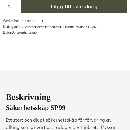
Säkerhetsskåp
Lägg till i varukorg
SP99
-
Artikelnr:
SSF3492
11009900-H3-N
Kategorier:
,
mängd
Säkerhetsskåp för hemmet
Säkerhetsskåp SSF3492
Etikett:
säkerhetsskåp
Beskrivning
Säkerhetsskåp SP99
Ett stort och djupt säkerhetsskåp för förvaring av
allting som är värt att rädda vid ett inbrott. Passar