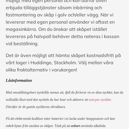
möjligt med egen personal och kan därför även
erbjuda tilläggstjänster såsom inbärning och
fastmontering av skåp i golv och/eller vägg. När vi
levererar med egen personal använder vi oftast en
magasinkärra. Om du önskar att skåpet istället
levereras på halvpall behöver detta noteras i kassan
vid beställning.
Det är även möjligt att hämta skåpet kostnadsfritt på
vårt lager i Huddinge, Stockholm. Välj mellan våra
olika fraktalternativ i varukorgen!
Låsinformation
Med omställningsbart nyckellås menas att, ifall du förlorar en av dina nycklar, kan du
nollställa låset med den nyckeln du har kvar och aktivera
ett
nytt par nycklar
.
Därefter är de gamla nycklarna obrukbara.
På det elektroniskt kodlåset sitter batteriet i en lucka under knappsatsen och kan
enkelt bytas från utsidan av skåpet. Tänk på att
enbart
använda alkaliska