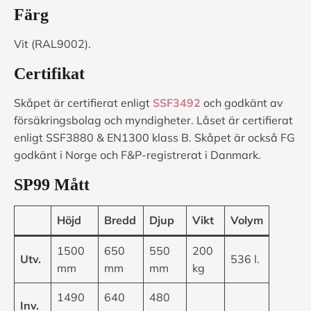
Färg
Vit (RAL9002).
Certifikat
Skåpet är certifierat enligt
SSF3492
och godkänt av
försäkringsbolag och myndigheter. Låset är certifierat
enligt SSF3880 & EN1300 klass B. Skåpet är också FG
godkänt i Norge och F&P-registrerat i Danmark.
SP99 Mått
Höjd
Bredd
Djup
Vikt
Volym
1500
650
550
200
Utv.
536 l.
mm
mm
mm
kg
1490
640
480
Inv.