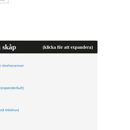
a skåp
(klicka för att expandera)
 rörelsesensor
 (expanderbult)
nsk träskruv)