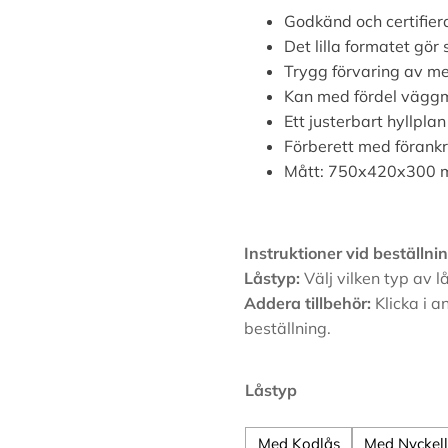
Godkänd och certifier
Det lilla formatet gör
Trygg förvaring av me
Kan med fördel vägg
Ett justerbart hyllplan
Förberett med förankr
Mått: 750x420x300
Instruktioner vid beställnin
Låstyp:
Välj vilken typ av lå
Addera tillbehör:
Klicka i a
beställning.
Alternative:
Låstyp
Med Kodlås
Med Nyckel