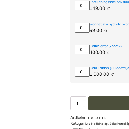
(fransk
Förslutningssats baksid
träskruv)
Förslutningssats
149,00
kr
baksida
-
för
Magnetiska nyckelkrokar
oanvända
Magnetiska
99,00
kr
monteringshål
nyckelkrokar
3-
pack
Helhylla för SP22/66
Helhylla
400,00
kr
för
SP22/66
Gold Edition (Gulddetalje
Gold
1 000,00
kr
Edition
(Gulddetaljer)
Medicinskåp
SP22
-
Artikelnr:
SSF3492
110023-H1-N,
Kategorier:
,
mängd
Medicinskåp
Säkerhetsskåp
Etikett: