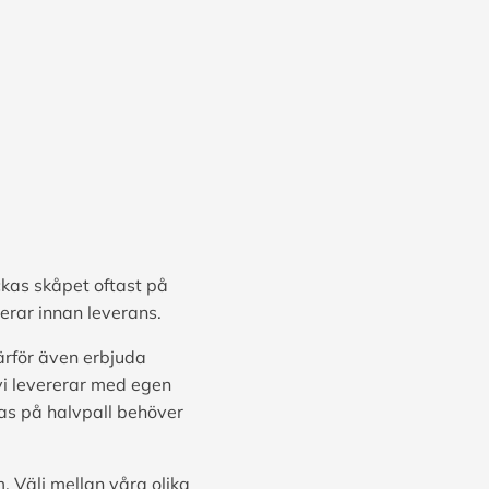
ckas skåpet oftast på
erar innan leverans.
ärför även erbjuda
vi levererar med egen
ras på halvpall behöver
. Välj mellan våra olika