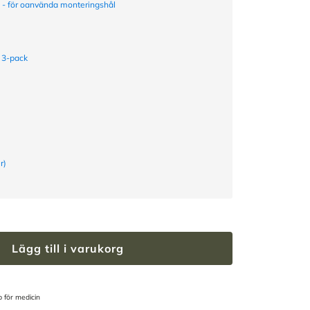
a - för oanvända monteringshål
 3-pack
r)
Lägg till i varukorg
 för medicin