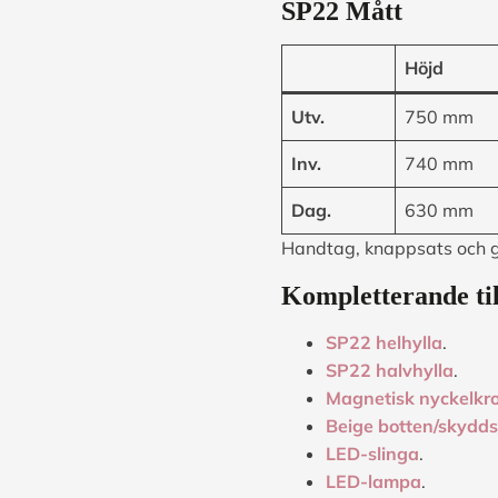
SP22 Mått
Höjd
Utv.
750 mm
Inv.
740 mm
Dag.
630 mm
Handtag, knappsats och 
Kompletterande til
SP22 helhylla
.
SP22 halvhylla
.
Magnetisk nyckelkr
Beige botten/skydd
LED-slinga
.
LED-lampa
.