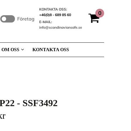
KONTAKTA OSS:
+46(0)8 - 689 85 60
Företag
E-MAIL:
info@scandinaviansafe.se
OM OSS
KONTAKTA OSS
P22 - SSF3492
kr