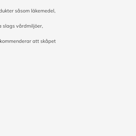
odukter såsom läkemedel,
a slags vårdmiljöer,
 rekommenderar att skåpet