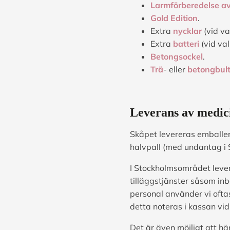
Larmförberedelse av
Gold Edition
.
Extra
nycklar
(vid va
Extra
batteri
(vid val
Betongsockel
.
Trä
- eller
betongbul
Leverans av medic
Skåpet levereras emballer
halvpall (med undantag i 
I Stockholmsområdet lever
tilläggstjänster såsom inb
personal använder vi ofta
detta noteras i kassan vid
Det är även möjligt att hä