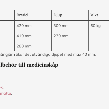
Bredd
Djup
Vikt
420 mm
300 mm
60 kg
410 mm
230 mm
280 mm
gångjärn ökar det utvändiga djupet med max 40 mm.
lbehör till medicinskåp
ok
.
smatta
.