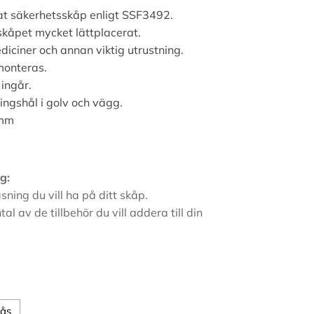
at säkerhetsskåp enligt SSF3492.
 skåpet mycket lättplacerat.
diciner och annan viktig utrustning.
monteras.
 ingår.
ingshål i golv och vägg.
 mm
g:
sning du vill ha på ditt skåp.
ntal av de tillbehör du vill addera till din
lås