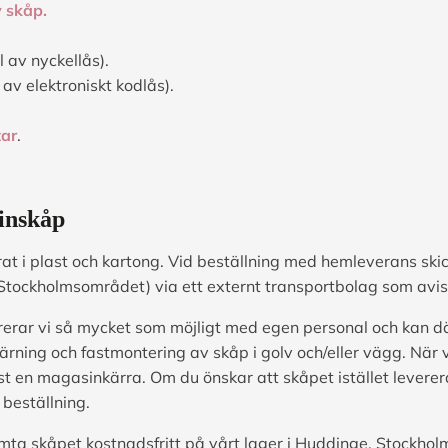
 skåp.
l av nyckellås).
 av elektroniskt kodlås).
tar
.
inskåp
at i plast och kartong. Vid beställning med hemleverans ski
Stockholmsområdet) via ett externt transportbolag som avis
erar vi så mycket som möjligt med egen personal och kan d
ärning och fastmontering av skåp i golv och/eller vägg. När 
st en magasinkärra. Om du önskar att skåpet istället levere
 beställning.
mta skåpet kostnadsfritt på vårt lager i Huddinge, Stockholm