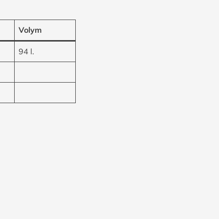
Volym
94 l.