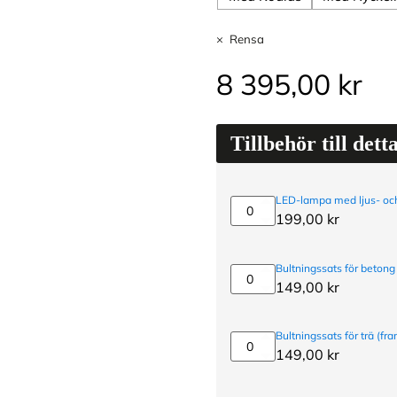
Rensa
8 395,00
kr
Tillbehör till dett
LED-lampa med ljus- och
LED-
199,00
kr
lampa
med
ljus-
Bultningssats för betong
och
Bultningssats
149,00
kr
rörelsesensor
för
betong
(expanderbult)
Bultningssats för trä (fra
Bultningssats
149,00
kr
för
trä