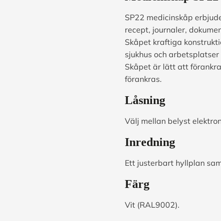
SP22 medicinskåp erbjuder
recept, journaler, dokume
Skåpet kraftiga konstrukti
sjukhus och arbetsplatser
Skåpet är lätt att förankr
förankras.
Låsning
Välj mellan belyst elektro
Inredning
Ett justerbart hyllplan sa
Färg
Vit (RAL9002).