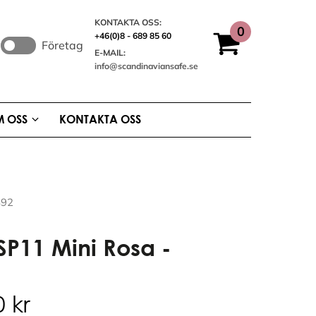
KONTAKTA OSS:
+46(0)8 - 689 85 60
Företag
E-MAIL:
info@scandinaviansafe.se
 OSS
KONTAKTA OSS
492
SP11 Mini Rosa -
00
kr