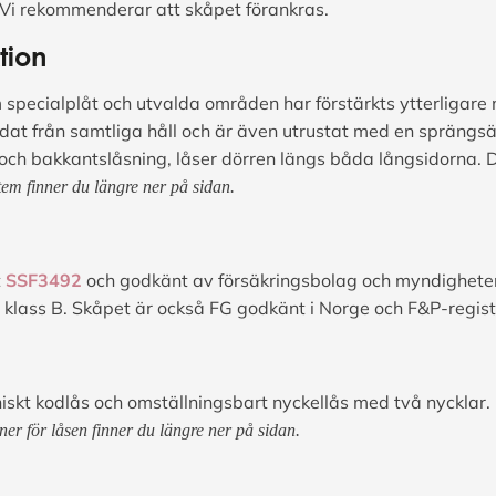
. Vi rekommenderar att skåpet förankras.
tion
mm specialplåt och utvalda områden har förstärkts ytterliga
at från samtliga håll och är även utrustat med en sprängsä
och bakkantslåsning, låser dörren längs båda långsidorna.
em finner du längre ner på sidan.
t
SSF3492
och godkänt av försäkringsbolag och myndigheter. 
klass B. Skåpet är också FG godkänt i Norge och F&P-regist
niskt kodlås och omställningsbart nyckellås med två nycklar.
ner för låsen finner du längre ner på sidan.