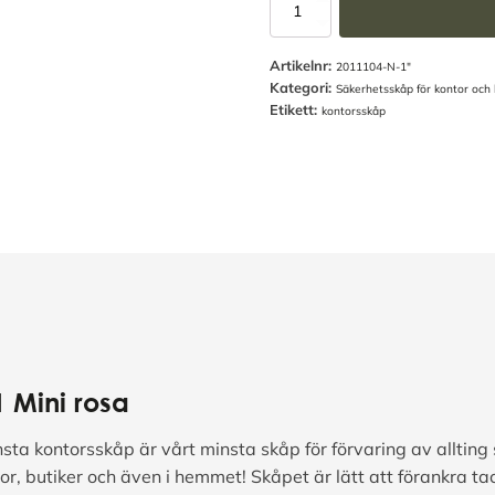
Kontorsskåp
SP11
Mini
Artikelnr:
Rosa
2011104-N-1"
Kategori:
-
Säkerhetsskåp för kontor och 
SSF3492
Etikett:
kontorsskåp
mängd
1 Mini rosa
sta kontorsskåp är vårt minsta skåp för förvaring av allting
tor, butiker och även i hemmet! Skåpet är lätt att förankra ta