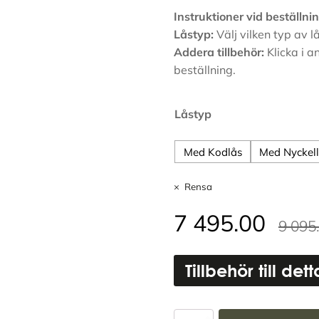
Instruktioner vid beställnin
Låstyp:
Välj vilken typ av l
Addera tillbehör:
Klicka i a
beställning.
Alternative:
Låstyp
Med Kodlås
Med Nyckel
Rensa
7 495.00
9 095
Tillbehör till det