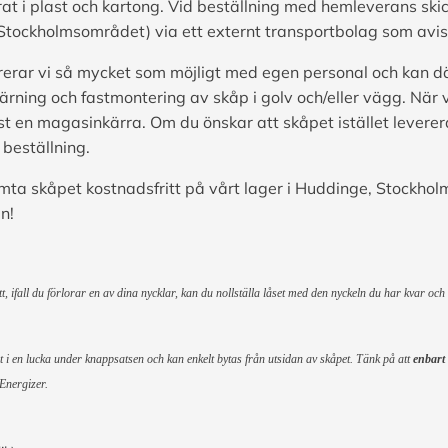
at i plast och kartong. Vid beställning med hemleverans ski
Stockholmsområdet) via ett externt transportbolag som avis
erar vi så mycket som möjligt med egen personal och kan d
ärning och fastmontering av skåp i golv och/eller vägg. När 
st en magasinkärra. Om du önskar att skåpet istället levere
 beställning.
mta skåpet kostnadsfritt på vårt lager i Huddinge, Stockholm
n!
 ifall du förlorar en av dina nycklar, kan du nollställa låset med den nyckeln du har kvar och
iet i en lucka under knappsatsen och kan enkelt bytas från utsidan av skåpet. Tänk på att
enbart
 Energizer.