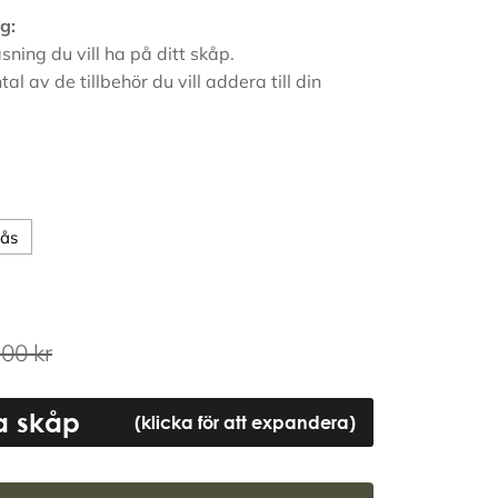
g:
åsning du vill ha på ditt skåp.
ntal av de tillbehör du vill addera till din
lås
.00
kr
ta skåp
(klicka för att expandera)