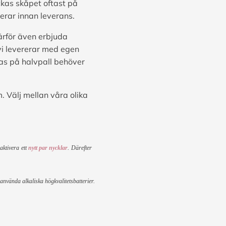
ckas skåpet oftast på
erar innan leverans.
ärför även erbjuda
vi levererar med egen
ras på halvpall behöver
. Välj mellan våra olika
 aktivera
ett
nytt par nycklar
.
Därefter
använda alkaliska högkvalitetsbatterier.