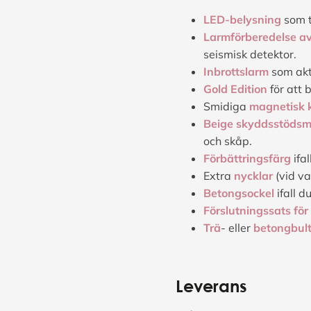
LED-belysning
som t
Larmförberedelse a
seismisk detektor.
Inbrottslarm
som akti
Gold Edition
för att 
Smidiga
magnetisk 
Beige skyddsstödsm
och skåp.
Förbättringsfärg
ifa
Extra
nycklar
(vid va
Betongsockel
ifall d
Förslutningssats fö
Trä
- eller
betongbul
Leverans