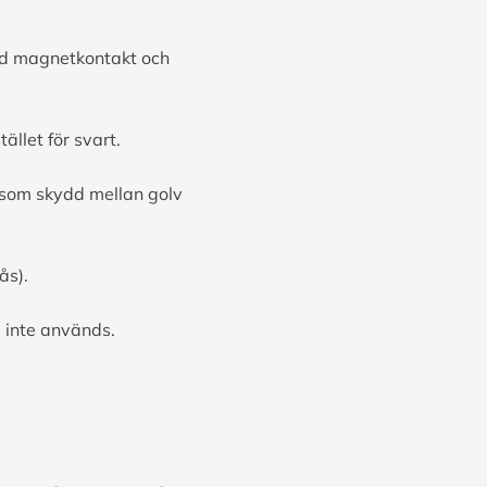
ed magnetkontakt och
ället för svart.
 som skydd mellan golv
ås).
m inte används.