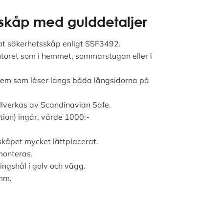
skåp med gulddetaljer
at säkerhetsskåp enligt SSF3492.
ntoret som i hemmet, sommarstugan eller i
tem som låser längs båda långsidorna på
llverkas av Scandinavian Safe.
tion) ingår, värde 1000:-
.
 skåpet mycket lättplacerat.
monteras.
ingshål i golv och vägg.
mm.