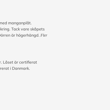
re med manganplåt.
kring. Tack vare skåpets
 Dörren är högerhängd.
Fler
Låset är certifierat
rerat i Danmark.