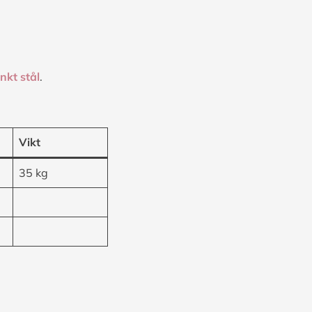
nkt stål
.
Vikt
35 kg