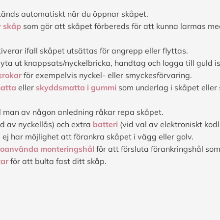
änds automatiskt när du öppnar skåpet.
v skåp
som gör att skåpet förbereds för att kunna larmas m
verar ifall skåpet utsättas för angrepp eller flyttas.
byta ut knappsats/nyckelbricka, handtag och logga till guld ist
krokar
för exempelvis nyckel- eller smyckesförvaring.
atta
eller
skyddsmatta i gummi
som underlag i skåpet eller
ll man av någon anledning råkar repa skåpet.
d av nyckellås) och extra
batteri
(vid val av elektroniskt kodl
u ej har möjlighet att förankra skåpet i vägg eller golv.
r oanvända monteringshål
för att försluta förankringshål so
tar
för att bulta fast ditt skåp.