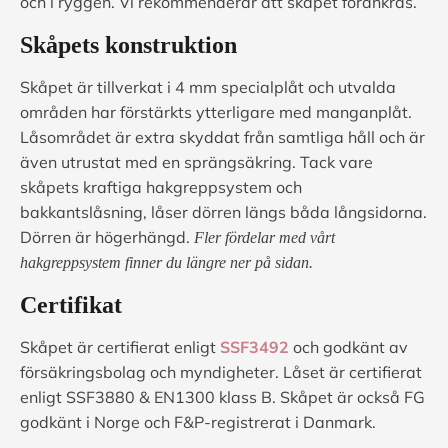
och i ryggen. Vi rekommenderar att skåpet förankras.
Skåpets konstruktion
Skåpet är tillverkat i 4 mm specialplåt och utvalda
områden har förstärkts ytterligare med manganplåt.
Låsområdet är extra skyddat från samtliga håll och är
även utrustat med en sprängsäkring. Tack vare
skåpets kraftiga hakgreppsystem och
bakkantslåsning, låser dörren längs båda långsidorna.
Dörren är högerhängd.
Fler fördelar med vårt
hakgreppsystem finner du längre ner på sidan.
Certifikat
Skåpet är certifierat enligt
SSF3492
och godkänt av
försäkringsbolag och myndigheter. Låset är certifierat
enligt SSF3880 & EN1300 klass B. Skåpet är också FG
godkänt i Norge och F&P-registrerat i Danmark.