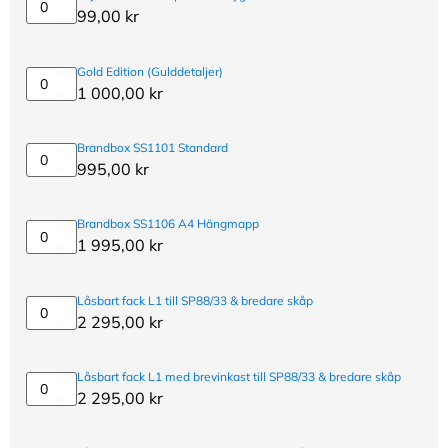
och
Skyddsmatta/
99,00
kr
rörelsesensor
skåpsmatta
i
tyg
Gold Edition (Gulddetaljer)
Gold
1 000,00
kr
Edition
(Gulddetaljer)
Brandbox SS1101 Standard
Brandbox
995,00
kr
SS1101
Standard
Brandbox SS1106 A4 Hängmapp
Brandbox
1 995,00
kr
SS1106
A4
Hängmapp
Låsbart fack L1 till SP88/33 & bredare skåp
Låsbart
2 295,00
kr
fack
L1
till
Låsbart fack L1 med brevinkast till SP88/33 & bredare skåp
SP88/33
Låsbart
2 295,00
kr
&
fack
bredare
L1
skåp
med