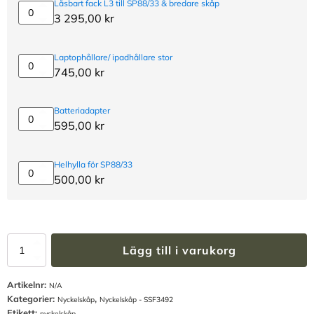
Låsbart fack L3 till SP88/33 & bredare skåp
brevinkast
Låsbart
3 295,00
kr
till
fack
SP88/33
L3
&
till
Laptophållare/ ipadhållare stor
bredare
SP88/33
Laptophållare/
745,00
kr
skåp
&
ipadhållare
bredare
stor
skåp
Batteriadapter
Batteriadapter
595,00
kr
Helhylla för SP88/33
Helhylla
500,00
kr
för
SP88/33
Nyckelskåp
Lägg till i varukorg
SP88
HN3
Artikelnr:
-
N/A
Kategorier:
,
SSF3492
Nyckelskåp
Nyckelskåp - SSF3492
(120
Etikett:
nyckelskåp