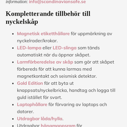
:
info@scandinaviansafe.se
information
Kompletterande tillbehör till
nyckelskåp
Magnetisk etiketthållare
för uppmärkning av
nyckelrader/krokar.
LED-lampa
eller
LED-slinga
som tänds
automatiskt när du öppnar skåpet.
Larmförberedelse av skåp
som gör att skåpet
förbereds för att kunna larmas med
magnetkontakt och seismisk detektor.
Gold Edition
för att byta ut
knappsats/nyckelbricka, handtag och logga till
guld istället för svart.
Laptophållare
för förvaring av laptops och
datorer.
Utdragbar låda/hylla
.
Utdragbar
hängmappsram
för