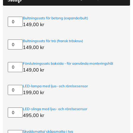
Bultningssats för betong (expanderbult)
Bultningssats
149,00
kr
för
betong
(expanderbult)
Bultningssats för trä (fransk träskruv)
Bultningssats
149,00
kr
för
trä
(fransk
Förslutningssats baksida - för oanvända monteringshål
träskruv)
Förslutningssats
149,00
kr
baksida
-
för
LED-lampa med ljus- och rörelsesensor
oanvända
LED-
199,00
kr
monteringshål
lampa
med
ljus-
LED-slinga med ljus- och rörelsesensor
och
LED-
495,00
kr
rörelsesensor
slinga
med
ljus-
Skyddsmatta/ skåpsmatta i tyg