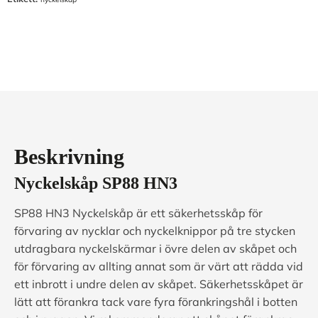
st
långa
krokar)
mängd
Beskrivning
Nyckelskåp
SP88 HN3
SP88 HN3 Nyckelskåp är ett säkerhetsskåp för
förvaring av nycklar och nyckelknippor på tre stycken
utdragbara nyckelskärmar i övre delen av skåpet och
för förvaring av allting annat som är värt att rädda vid
ett inbrott i undre delen av skåpet. Säkerhetsskåpet är
lätt att förankra tack vare fyra förankringshål i botten