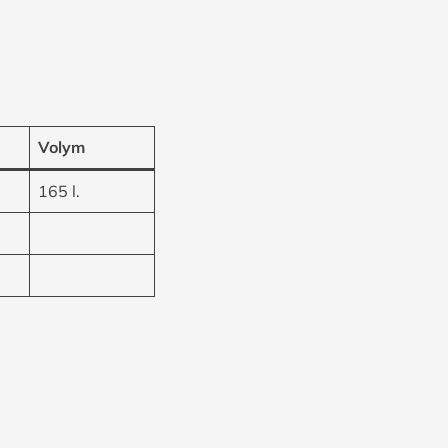
Volym
165 l.