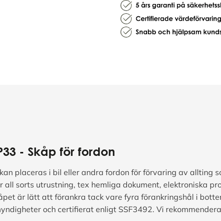
P33
- Skåp för fordon
 placeras i bil eller andra fordon för förvaring av allting s
r all sorts utrustning, tex hemliga dokument, elektroniska pr
pet är lätt att förankra tack vare fyra förankringshål i bott
yndigheter och certifierat enligt SSF3492. Vi rekommenderar