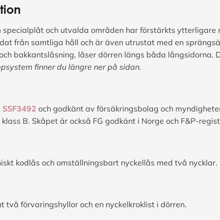
tion
mm specialplåt och utvalda områden har förstärkts ytterliga
at från samtliga håll och är även utrustat med en sprängsä
och bakkantslåsning, låser dörren längs båda långsidorna.
psystem finner du längre ner på sidan.
t
SSF3492
och godkänt av försäkringsbolag och myndigheter. 
klass B. Skåpet är också FG godkänt i Norge och F&P-regist
niskt kodlås och omställningsbart nyckellås med två nycklar.
t två förvaringshyllor och en nyckelkroklist i dörren.