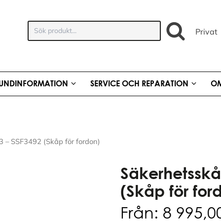
Sök
Privat
produkt:
UNDINFORMATION
SERVICE OCH REPARATION
OM
 – SSF3492 (Skåp för fordon)
Säkerhetsskå
(Skåp för for
Från:
8 995,