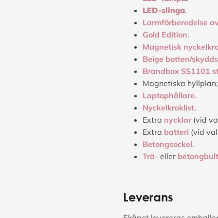
LED-slinga
.
Larmförberedelse av
Gold Edition
.
Magnetisk nyckelkr
Beige botten/skydd
Brandbox SS1101 s
Magnetiska hyllplan
Laptophållare
.
Nyckelkroklist
.
Extra
nycklar
(vid va
Extra
batteri
(vid val
Betongsockel
.
Trä
- eller
betongbul
Leverans
Skåpet levereras emballer