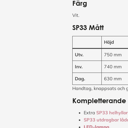
Färg
Vit.
SP33 Mått
Höjd
Utv.
750 mm
Inv.
740 mm
Dag.
630 mm
Handtag, knappsats och 
Kompletterande t
Extra
SP33 helhyllor
SP33 utdragbar låda
LED-lampa
.