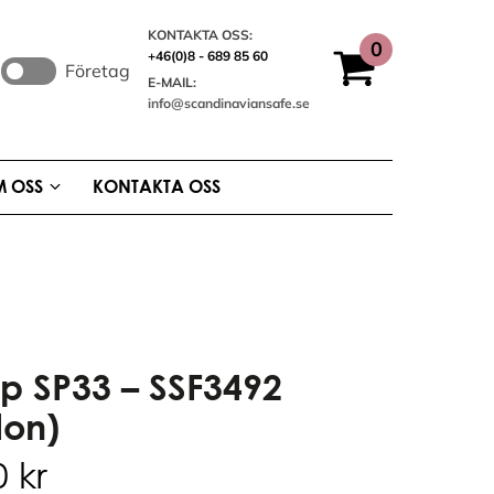
KONTAKTA OSS:
+46(0)8 - 689 85 60
Företag
E-MAIL:
info@scandinaviansafe.se
 OSS
KONTAKTA OSS
p SP33 – SSF3492
don)
00
kr