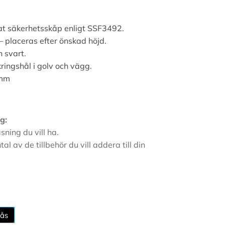
at säkerhetsskåp enligt SSF3492.
 – placeras efter önskad höjd.
h svart.
ingshål i golv och vägg.
 mm
g:
sning du vill ha.
ntal av de tillbehör du vill addera till din
lås