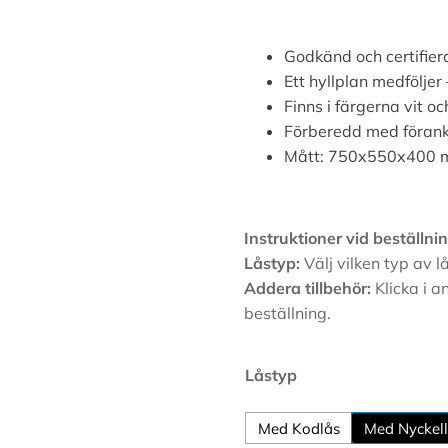
Godkänd och certifier
Ett hyllplan medföljer
Finns i färgerna vit oc
Förberedd med förankr
Mått: 750x550x400
Instruktioner vid beställnin
Låstyp:
Välj vilken typ av lå
Addera tillbehör:
Klicka i a
beställning.
Alternative:
Låstyp
Med Kodlås
Med Nyckel