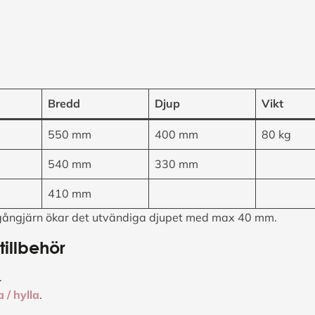
Bredd
Djup
Vikt
550 mm
400 mm
80 kg
540 mm
330 mm
410 mm
gångjärn ökar det utvändiga djupet med max 40 mm.
illbehör
.
 / hylla
.