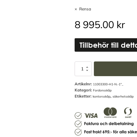
Rensa
8 995.00
kr
Tillbehör till det
Säkerhetsskåp
SP33
–
Artikelnr:
SSF3492
11003300-H1-N.-1"_
Kategori:
(Skåp
Fordonsskåp
för
Etiketter:
,
kontorsskåp
säkerhetsskåp
fordon)
mängd