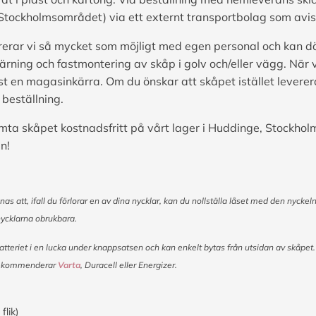
Stockholmsområdet) via ett externt transportbolag som avis
erar vi så mycket som möjligt med egen personal och kan d
ärning och fastmontering av skåp i golv och/eller vägg. När 
st en magasinkärra. Om du önskar att skåpet istället levere
 beställning.
mta skåpet kostnadsfritt på vårt lager i Huddinge, Stockholm
n!
 att, ifall du förlorar en av dina nycklar, kan du nollställa låset med den nyckeln
nycklarna obrukbara.
 batteriet i en lucka under knappsatsen och kan enkelt bytas från utsidan av skåpet
i rekommenderar
Varta
, Duracell eller Energizer.
flik)