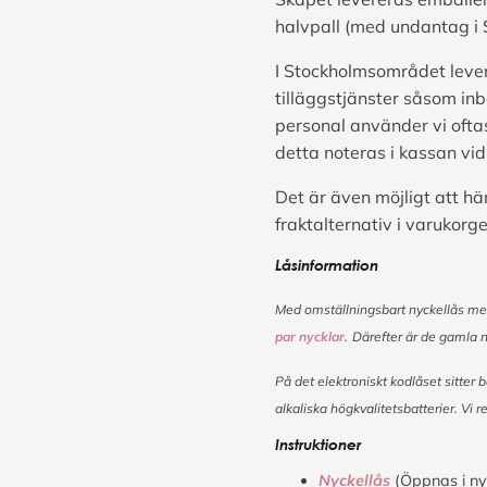
halvpall (med undantag i 
I Stockholmsområdet lever
tilläggstjänster såsom inb
personal använder vi ofta
detta noteras i kassan vid
Det är även möjligt att hä
fraktalternativ i varukorge
Låsinformation
Med omställningsbart nyckellås menas
par nycklar
.
Därefter är de gamla 
På det elektroniskt kodlåset sitter
alkaliska högkvalitetsbatterier. V
Instruktioner
Nyckellås
(Öppnas i ny 