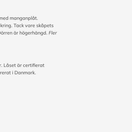
re med manganplåt.
kring. Tack vare skåpets
 Dörren är högerhängd.
Fler
Låset är certifierat
rerat i Danmark.