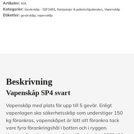
Artikelnr:
-
N/A
Kategorier:
,
,
SSF3492
Gevärskåp - SSF3492
Kampanjer & paketerbjudanden
Vapenskåp
mängd
Etiketter:
,
gevärskåp
vapenskåp
Beskrivning
Vapenskåp
SP4 svart
Vapenskåp med plats för upp till 5 gevär. Enligt
vapenlagen ska säkerhetsskåp som understiger 150
kg förankras, vapenskåpet är lätt att förankra tack
vare fyra förankringshål i botten och i ryggen.