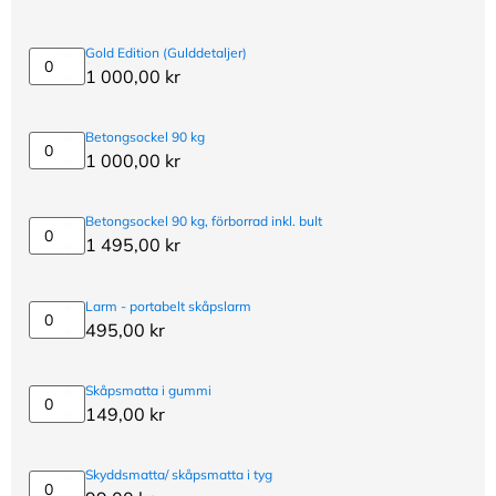
hyllplan
L15
Gold Edition (Gulddetaljer)
Gold
1 000,00
kr
Edition
(Gulddetaljer)
Betongsockel 90 kg
Betongsockel
1 000,00
kr
90
kg
Betongsockel 90 kg, förborrad inkl. bult
Betongsockel
1 495,00
kr
90
kg,
förborrad
Larm - portabelt skåpslarm
inkl.
Larm
495,00
kr
bult
-
portabelt
skåpslarm
Skåpsmatta i gummi
Skåpsmatta
149,00
kr
i
gummi
Skyddsmatta/ skåpsmatta i tyg
Skyddsmatta/