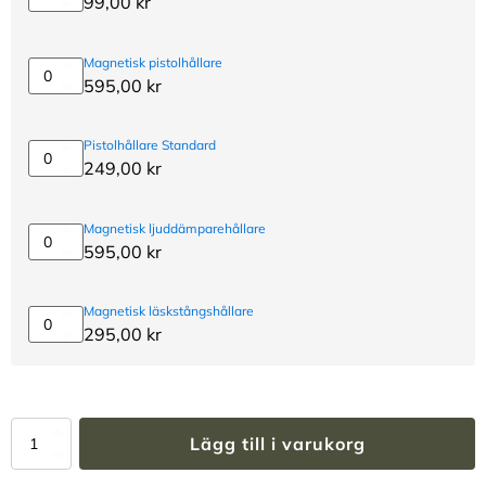
99,00
kr
skåpsmatta
i
tyg
Magnetisk pistolhållare
Magnetisk
595,00
kr
pistolhållare
Pistolhållare Standard
Pistolhållare
249,00
kr
Standard
Magnetisk ljuddämparehållare
Magnetisk
595,00
kr
ljuddämparehållare
Magnetisk läskstångshållare
Magnetisk
295,00
kr
läskstångshållare
Vapenskåp
Lägg till i varukorg
SP4
Svart