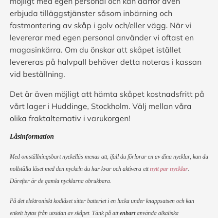
möjligt med egen personal och kan därför även
erbjuda tilläggstjänster såsom inbärning och
fastmontering av skåp i golv och/eller vägg. När vi
levererar med egen personal använder vi oftast en
magasinkärra. Om du önskar att skåpet istället
levereras på halvpall behöver detta noteras i kassan
vid beställning.
Det är även möjligt att hämta skåpet kostnadsfritt på
vårt lager i Huddinge, Stockholm. Välj mellan våra
olika fraktalternativ i varukorgen!
Låsinformation
Med omställningsbart nyckellås menas att, ifall du förlorar en av dina nycklar, kan du
nollställa låset med den nyckeln du har kvar och aktivera
ett
nytt par nycklar
.
Därefter är de gamla nycklarna obrukbara.
På det elektroniskt kodlåset sitter batteriet i en lucka under knappsatsen och kan
enkelt bytas från utsidan av skåpet. Tänk på att
enbart
använda alkaliska