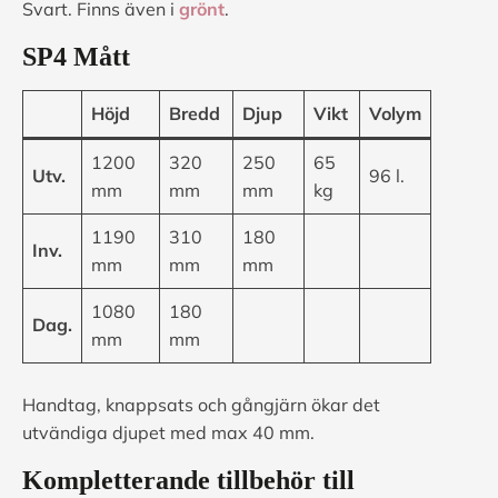
Svart. Finns även i
grönt
.
SP4 Mått
Höjd
Bredd
Djup
Vikt
Volym
1200
320
250
65
Utv.
96 l.
mm
mm
mm
kg
1190
310
180
Inv.
mm
mm
mm
1080
180
Dag.
mm
mm
Handtag, knappsats och gångjärn ökar det
utvändiga djupet med max 40 mm.
Kompletterande tillbehör till