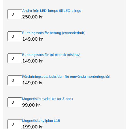
Ändra från LED-lampa till LED-slinga
Ändra
250,00
kr
från
LED-
lampa
Bultningssats för betong (expanderbult)
till
Bultningssats
149,00
kr
LED-
för
slinga
betong
(expanderbult)
Bultningssats för trä (fransk träskruv)
Bultningssats
149,00
kr
för
trä
(fransk
Förslutningssats baksida - för oanvända monteringshål
träskruv)
Förslutningssats
149,00
kr
baksida
-
för
Magnetiska nyckelkrokar 3-pack
oanvända
Magnetiska
99,00
kr
monteringshål
nyckelkrokar
3-
pack
Magnetiskt hyllplan L15
Magnetiskt
199,00
kr