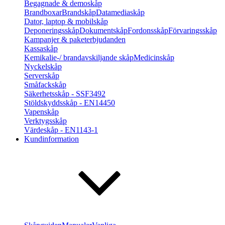
Begagnade & demoskåp
Brandboxar
Brandskåp
Datamediaskåp
Dator, laptop & mobilskåp
Deponeringsskåp
Dokumentskåp
Fordonsskåp
Förvaringsskåp
Kampanjer & paketerbjudanden
Kassaskåp
Kemikalie-/ brandavskiljande skåp
Medicinskåp
Nyckelskåp
Serverskåp
Småfackskåp
Säkerhetsskåp - SSF3492
Stöldskyddsskåp - EN14450
Vapenskåp
Verktygsskåp
Värdeskåp - EN1143-1
Kundinformation