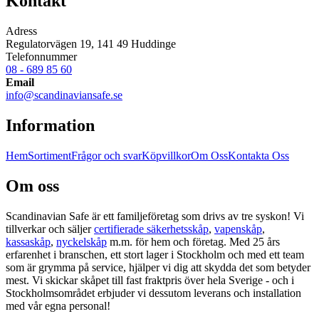
Kontakt
Adress
Regulatorvägen 19, 141 49 Huddinge
Telefonnummer
08 - 689 85 60
Email
info@scandinaviansafe.se
Information
Hem
Sortiment
Frågor och svar
Köpvillkor
Om Oss
Kontakta Oss
Om oss
Scandinavian Safe är ett familjeföretag som drivs av tre syskon! Vi
tillverkar och säljer
certifierade säkerhetsskåp
,
vapenskåp
,
kassaskåp
,
nyckelskåp
m.m. för hem och företag. Med 25 års
erfarenhet i branschen, ett stort lager i Stockholm och med ett team
som är grymma på service, hjälper vi dig att skydda det som betyder
mest. Vi skickar skåpet till fast fraktpris över hela Sverige - och i
Stockholmsområdet erbjuder vi dessutom leverans och installation
med vår egna personal!