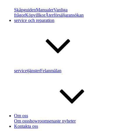
Skåpguiden
Manualer
Vanliga
frågor
Köpvillkor
Återförsäljaransökan
service och reparation
servicetjänster
Felanmälan
Om oss
Om oss
showroom
senaste nyheter
Kontakta oss