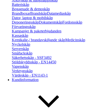
Arkivskåp & hängmappsskåp
Batteriskåp
Begagnade & demoskåp
Brandboxar
Brandskåp
Datamediaskåp
Dator, laptop & mobilskåp
Deponeringsskåp
Dokumentskåp
Fordonsskåp
Förvaringsskåp
Kampanjer & paketerbjudanden
Kassaskåp
Kemikalie-/ brandavskiljande skåp
Medicinskåp
Nyckelskåp
Serverskåp
Småfackskåp
Säkerhetsskåp - SSF3492
Stöldskyddsskåp - EN14450
Vapenskåp
Verktygsskåp
Värdeskåp - EN1143-1
Kundinformation