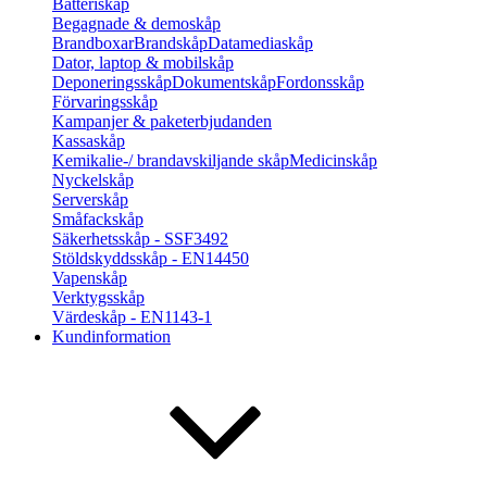
Batteriskåp
Begagnade & demoskåp
Brandboxar
Brandskåp
Datamediaskåp
Dator, laptop & mobilskåp
Deponeringsskåp
Dokumentskåp
Fordonsskåp
Förvaringsskåp
Kampanjer & paketerbjudanden
Kassaskåp
Kemikalie-/ brandavskiljande skåp
Medicinskåp
Nyckelskåp
Serverskåp
Småfackskåp
Säkerhetsskåp - SSF3492
Stöldskyddsskåp - EN14450
Vapenskåp
Verktygsskåp
Värdeskåp - EN1143-1
Kundinformation