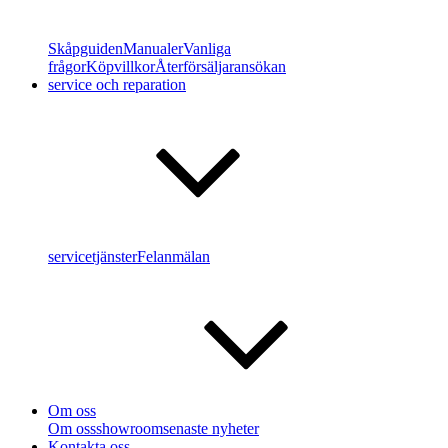
Skåpguiden
Manualer
Vanliga
frågor
Köpvillkor
Återförsäljaransökan
service och reparation
servicetjänster
Felanmälan
Om oss
Om oss
showroom
senaste nyheter
Kontakta oss