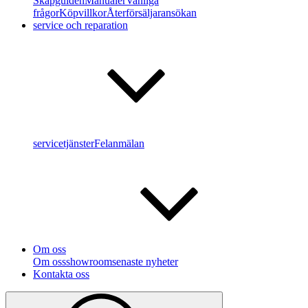
Skåpguiden
Manualer
Vanliga
frågor
Köpvillkor
Återförsäljaransökan
service och reparation
servicetjänster
Felanmälan
Om oss
Om oss
showroom
senaste nyheter
Kontakta oss