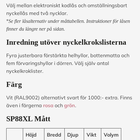
Välj mellan elektroniskt kodlås och omställningsbart
nyckellås med två nycklar.
*
Se fler låsalternativ under måttabellen.
Instruktioner för låsen
finner du längre ner på sidan.
Inredning utöver nyckelkrokslisterna
Fyra justerbara förstärkta helhyllor, bottenmatta och
fem förvaringshyllor i dörren. Välj själv antal
nyckelkroklister.
Färg
Vit (RAL9002) alternativt svart för 1000:- extra. Finns
även i färgerna
rosa
och
grön
.
SP88XL Mått
Höjd
Bredd
Djup
Vikt
Volym