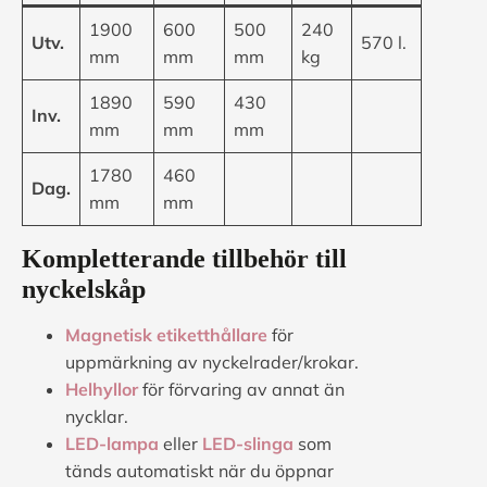
1900
600
500
240
Utv.
570 l.
mm
mm
mm
kg
1890
590
430
Inv.
mm
mm
mm
1780
460
Dag.
mm
mm
Kompletterande tillbehör till
nyckelskåp
Magnetisk etiketthållare
för
uppmärkning av nyckelrader/krokar.
Helhyllor
för förvaring av annat än
nycklar.
LED-lampa
eller
LED-slinga
som
tänds automatiskt när du öppnar