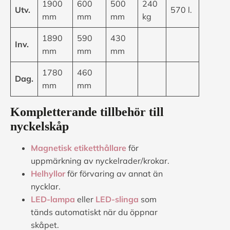
1900
600
500
240
Utv.
570 l.
mm
mm
mm
kg
1890
590
430
Inv.
mm
mm
mm
1780
460
Dag.
mm
mm
Kompletterande tillbehör till
nyckelskåp
Magnetisk etiketthållare
för
uppmärkning av nyckelrader/krokar.
Helhyllor
för förvaring av annat än
nycklar.
LED-lampa
eller
LED-slinga
som
tänds automatiskt när du öppnar
skåpet.