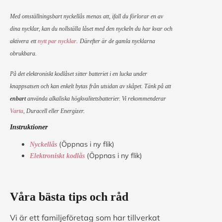
Med omställningsbart nyckellås menas att, ifall du förlorar en av
dina nycklar, kan du nollställa låset med den nyckeln du har kvar och
aktivera
ett
nytt par nycklar
.
Därefter är de gamla nycklarna
obrukbara.
På det elektroniskt kodlåset sitter batteriet i en lucka under
knappsatsen och kan enkelt bytas från utsidan av skåpet. Tänk på att
enbart
använda alkaliska högkvalitetsbatterier. Vi rekommenderar
Varta
, Duracell eller Energizer.
Instruktioner
(Öppnas i ny flik)
Nyckellås
(Öppnas i ny flik)
Elektroniskt kodlås
Våra bästa tips och råd
Vi är ett familjeföretag som har tillverkat