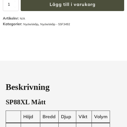
Nyckelskåp
Lägg till i varukorg
SP88XL/1900
N29-
Artikelnr:
406
N/A
Kategorier:
,
-
Nyckelskåp
Nyckelskåp - SSF3492
SSF3492
(29-
406
st
långa
krokar)
mängd
Beskrivning
SP88XL Mått
Höjd
Bredd
Djup
Vikt
Volym