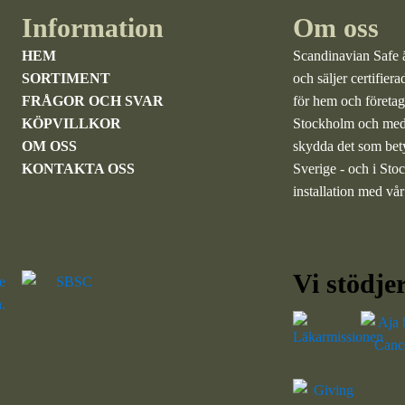
Information
Om oss
HEM
Scandinavian Safe är
SORTIMENT
och säljer
certifier
FRÅGOR OCH SVAR
för hem och företag.
KÖPVILLKOR
Stockholm och med e
OM OSS
skydda det som betyd
KONTAKTA OSS
Sverige - och i St
installation med vå
Vi stödje