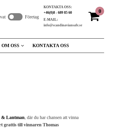
KONTAKTA OSS:
+46(0)8 - 689 85 60
ivat
Företag
E-MAIL:
info@scandinaviansafe.se
OM OSS
KONTAKTA OSS
t & Lantman
, där du har chansen att vinna
rt grattis till vinnaren Thomas