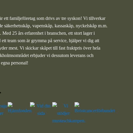
 ett familjeföretag som drivs av tre syskon! Vi tillverkar
ade säkerhetsskåp
,
vapenskåp
,
kassaskåp
,
nyckelskåp
m.m.
 Med 25 års erfarenhet i branschen, ett stort lager i
tt team som är grymma på service, hjälper vi dig att
er mest. Vi skickar skåpet till fast fraktpris över hela
ockholmsområdet erbjuder vi dessutom leverans och
r egna personal!
r