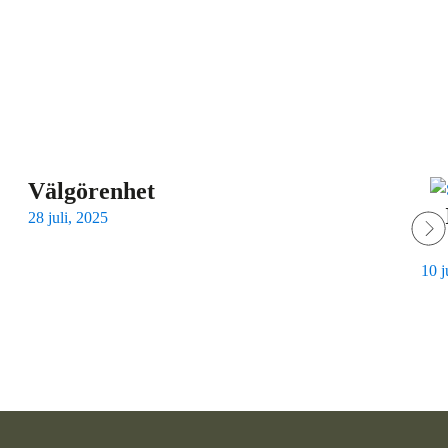
Välgörenhet
28 juli, 2025
10 j