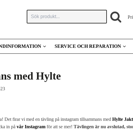
Sök
Pr
produkt:
NDINFORMATION
SERVICE OCH REPARATION
ans med Hylte
023
sa! Det firar vi med en tävling på instagram tillsammans med
Hylte Jak
cka in på
vår Instagram
för att se mer!
Tävlingen är nu avslutad, sto