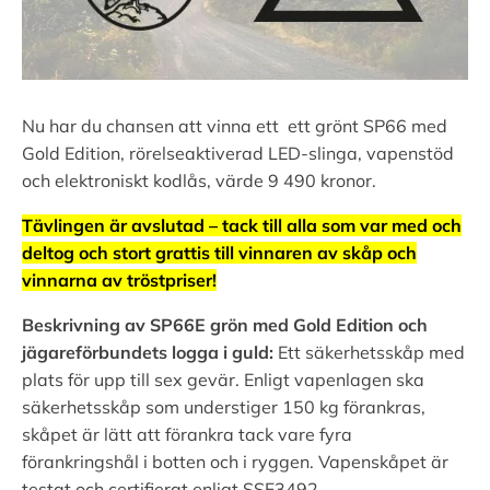
Nu har du chansen att vinna ett ett grönt SP66 med
Gold Edition, rörelseaktiverad LED-slinga, vapenstöd
och elektroniskt kodlås, värde 9 490 kronor.
Tävlingen är avslutad – tack till alla som var med och
deltog och stort grattis till vinnaren av skåp och
vinnarna av tröstpriser!
Beskrivning av SP66E grön med Gold Edition och
jägareförbundets logga i guld:
Ett säkerhetsskåp med
plats för upp till sex gevär. Enligt vapenlagen ska
säkerhetsskåp som understiger 150 kg förankras,
skåpet är lätt att förankra tack vare fyra
förankringshål i botten och i ryggen. Vapenskåpet är
testat och certifierat enligt SSF3492.