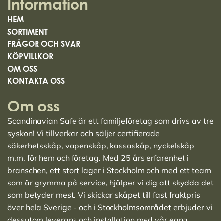
Information
HEM
SORTIMENT
FRÅGOR OCH SVAR
KÖPVILLKOR
OM OSS
KONTAKTA OSS
Om oss
Scandinavian Safe är ett familjeföretag som drivs av tre
syskon! Vi tillverkar och säljer
certifierade
säkerhetsskåp
,
vapenskåp
,
kassaskåp
,
nyckelskåp
m.m. för hem och företag. Med 25 års erfarenhet i
branschen, ett stort lager i Stockholm och med ett team
som är grymma på service, hjälper vi dig att skydda det
som betyder mest. Vi skickar skåpet till fast fraktpris
över hela Sverige - och i Stockholmsområdet erbjuder vi
dessutom leverans och installation med vår egna