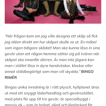
”När frågan kom om jag ville designa ett skåp så fick
jag idéen direkt om hur skåpet skulle se ut. En möbel
som ingen tidigare skådat! Man ska kunna låsa in sina
gevär utan att någon hemma sätter sig på tvären när
skåpet ska innanför dörren. Är man inte jägare kan
man i stället låsa in dyra handväskor, klockor eller
annat stöldbegärligt som man vill skydda.”
BINGO
RIMÉR
Bingos unika inredning är i rött plysch, hyllplanet dras
ut med ett snyggt läderhandtag och gevärsstället,
med plats för upp till tre gevär, är specialbyggt i
massiv ek – som är bränd, oljad och klarlackad för