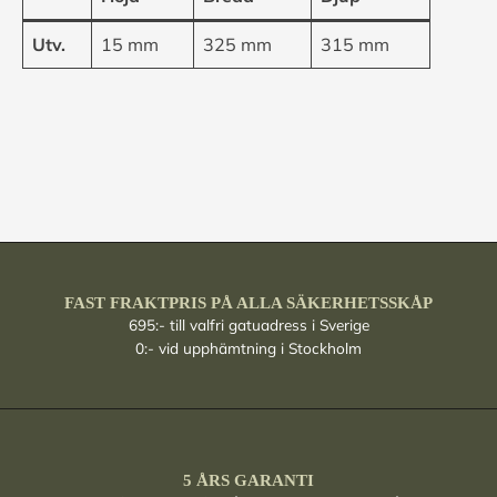
Utv.
15 mm
325 mm
315 mm
FAST FRAKTPRIS PÅ ALLA SÄKERHETSSKÅP
695:- till valfri gatuadress i Sverige
0:- vid upphämtning i Stockholm
5 ÅRS GARANTI