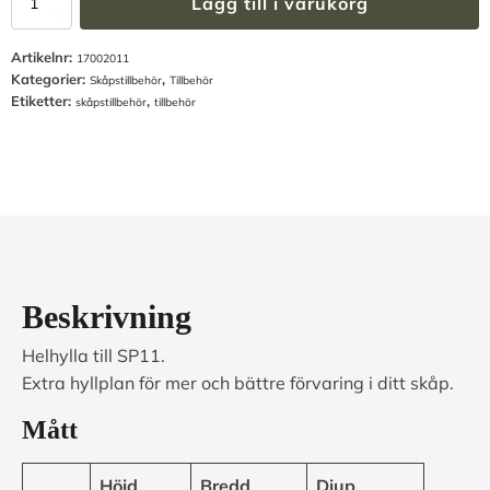
Lägg till i varukorg
för
SP11
Artikelnr:
mängd
17002011
Kategorier:
,
Skåpstillbehör
Tillbehör
Etiketter:
,
skåpstillbehör
tillbehör
Beskrivning
Helhylla till SP11.
Extra hyllplan för mer och bättre förvaring i ditt skåp.
Mått
Höjd
Bredd
Djup