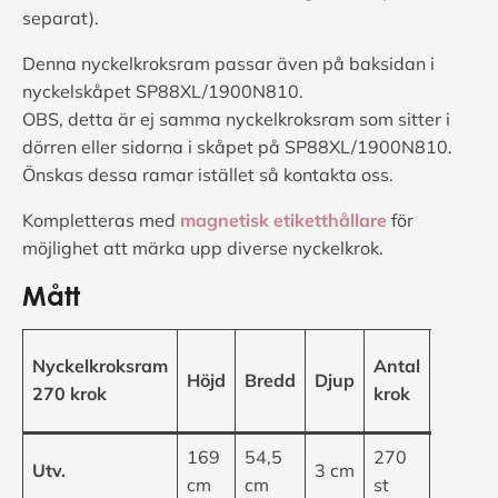
separat).
Denna nyckelkroksram passar även på baksidan i
nyckelskåpet SP88XL/1900N810.
OBS, detta är ej samma nyckelkroksram som sitter i
dörren eller sidorna i skåpet på SP88XL/1900N810.
Önskas dessa ramar istället så kontakta oss.
Kompletteras med
magnetisk etiketthållare
för
möjlighet att märka upp diverse nyckelkrok.
Mått
Längd
Nyckelkroksram
Antal
Höjd
Bredd
Djup
på
270 krok
krok
krokar
169
54,5
270
Utv.
3 cm
2 cm
cm
cm
st