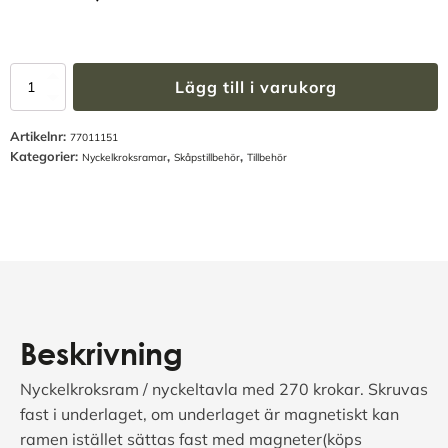
Nyckelkroksram
Lägg till i varukorg
270
krokar
Artikelnr:
(SP88XLN810)
77011151
Kategorier:
,
,
mängd
Nyckelkroksramar
Skåpstillbehör
Tillbehör
Beskrivning
Nyckelkroksram / nyckeltavla med 270 krokar. Skruvas
fast i underlaget, om underlaget är magnetiskt kan
ramen istället sättas fast med magneter(köps