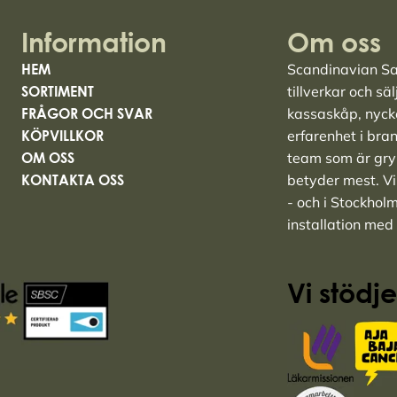
Information
Om oss
HEM
Scandinavian Saf
SORTIMENT
tillverkar och sä
FRÅGOR OCH SVAR
kassaskåp
,
nyck
KÖPVILLKOR
erfarenhet i bra
OM OSS
team som är grym
KONTAKTA OSS
betyder mest. Vi 
- och i Stockhol
installation med
Vi stödje