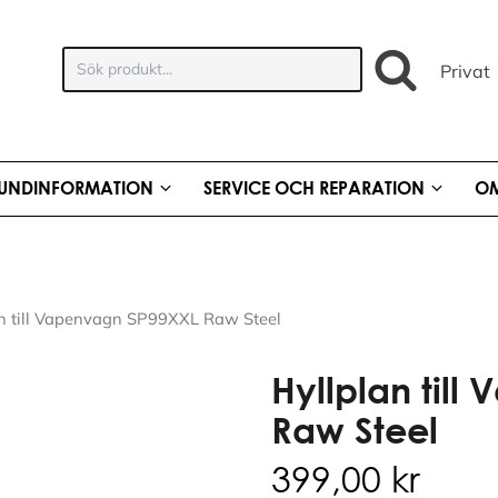
Sök
Privat
produkt:
UNDINFORMATION
SERVICE OCH REPARATION
OM
an till Vapenvagn SP99XXL Raw Steel
Hyllplan til
Raw Steel
399,00
kr