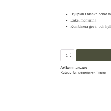
Hyllplan i blankt lackat 
Enkel montering.
Kombinera gevär och hyl
Alternative:
Hyllplan
till
Vapenvagn
Artikelnr:
SP99XXL
17002195
Kategorier:
,
Raw
Skåpstillbehör
Tillbehör
Steel
mängd