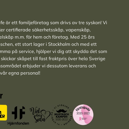
e är ett familjeföretag som drivs av tre syskon! Vi
ljer
certifierade säkerhetsskåp
,
vapenskåp
,
elskåp
m.m. för hem och företag. Med 25 års
nschen, ett stort lager i Stockholm och med ett
ma på service, hjälper vi dig att skydda det som
skickar skåpet till fast fraktpris över hela Sverige
msområdet erbjuder vi dessutom leverans och
 vår egna personal!
r