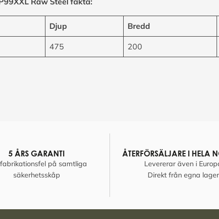
SP99XXL Raw Steel fakta:
Djup
Bredd
475
200
5 ÅRS GARANTI
ÅTERFÖRSÄLJARE I HELA 
fabrikationsfel på samtliga
Levererar även i Europ
säkerhetsskåp
Direkt från egna lager