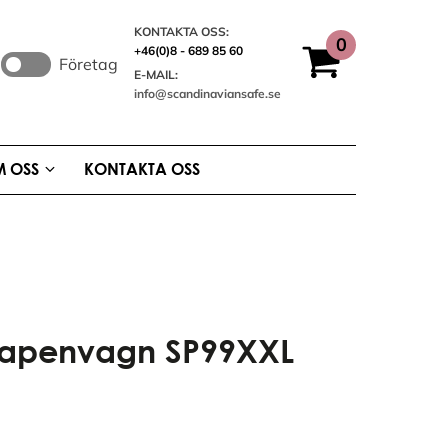
KONTAKTA OSS:
+46(0)8 - 689 85 60
Företag
E-MAIL:
info@scandinaviansafe.se
 OSS
KONTAKTA OSS
l Vapenvagn SP99XXL