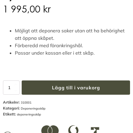
1 995,00
kr
Möjligt att deponera saker utan att ha behörighet
att öppna skåpet.
Förberedd med förankringshål.
Passar under kassan eller i ett skåp.
Deponeringsbox
Lägg till i varukorg
med
nyckellås
Artikelnr:
mängd
310001
Kategori:
Deponeringsskåp
Etikett:
deponeringsskåp