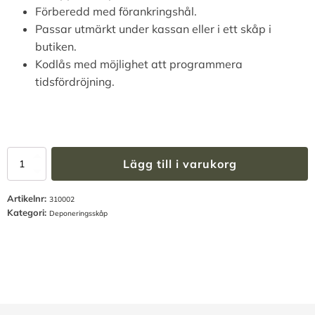
Förberedd med förankringshål.
Passar utmärkt under kassan eller i ett skåp i
butiken.
Kodlås med möjlighet att programmera
tidsfördröjning.
Deponeringsbox
Lägg till i varukorg
med
kodlås
Artikelnr:
mängd
310002
Kategori:
Deponeringsskåp