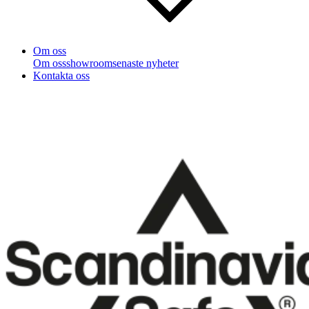
Om oss
Om oss
showroom
senaste nyheter
Kontakta oss