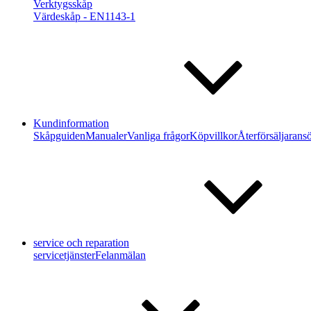
Verktygsskåp
Värdeskåp - EN1143-1
Kundinformation
Skåpguiden
Manualer
Vanliga frågor
Köpvillkor
Återförsäljarans
service och reparation
servicetjänster
Felanmälan