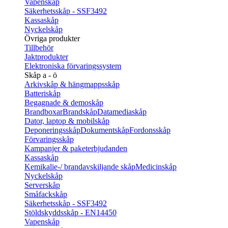
Vapenskåp
Säkerhetsskåp - SSF3492
Kassaskåp
Nyckelskåp
Övriga produkter
Tillbehör
Jaktprodukter
Elektroniska förvaringssystem
Skåp a - ö
Arkivskåp & hängmappsskåp
Batteriskåp
Begagnade & demoskåp
Brandboxar
Brandskåp
Datamediaskåp
Dator, laptop & mobilskåp
Deponeringsskåp
Dokumentskåp
Fordonsskåp
Förvaringsskåp
Kampanjer & paketerbjudanden
Kassaskåp
Kemikalie-/ brandavskiljande skåp
Medicinskåp
Nyckelskåp
Serverskåp
Småfackskåp
Säkerhetsskåp - SSF3492
Stöldskyddsskåp - EN14450
Vapenskåp