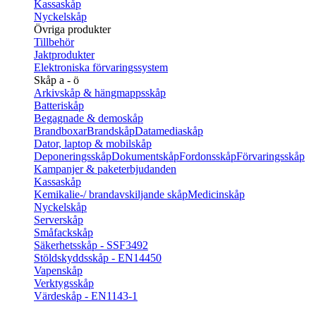
Kassaskåp
Nyckelskåp
Övriga produkter
Tillbehör
Jaktprodukter
Elektroniska förvaringssystem
Skåp a - ö
Arkivskåp & hängmappsskåp
Batteriskåp
Begagnade & demoskåp
Brandboxar
Brandskåp
Datamediaskåp
Dator, laptop & mobilskåp
Deponeringsskåp
Dokumentskåp
Fordonsskåp
Förvaringsskåp
Kampanjer & paketerbjudanden
Kassaskåp
Kemikalie-/ brandavskiljande skåp
Medicinskåp
Nyckelskåp
Serverskåp
Småfackskåp
Säkerhetsskåp - SSF3492
Stöldskyddsskåp - EN14450
Vapenskåp
Verktygsskåp
Värdeskåp - EN1143-1