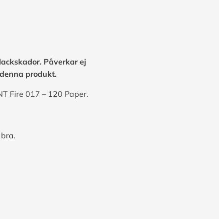
lackskador. Påverkar ej
å denna produkt.
NT Fire 017 – 120 Paper.
r bra.