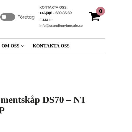
KONTAKTA OSS:
+46(0)8 - 689 85 60
Företag
E-MAIL:
info@scandinaviansafe.se
OM OSS
KONTAKTA OSS
umentskåp DS70 – NT
 P