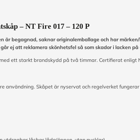
skåp – NT Fire 017 – 120 P
ten är begagnad, saknar originalemballage och har märken/
 går ej att reklamera skönhetsfel så som skador i lacken p
d ett starkt brandskydd på två timmar. Certifierat enligt 
gare användning. Skåpet är nyservat och regelverket fungera
 en utdragbar låsbar låda(öppen, utan nycklar).