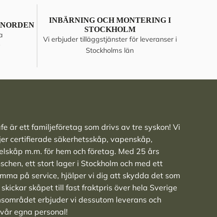
INBÄRNING OCH MONTERING I
 NORDEN
STOCKHOLM
a
Vi erbjuder tilläggstjänster för leveranser i
Stockholms län
e är ett familjeföretag som drivs av tre syskon! Vi
ljer
certifierade säkerhetsskåp
,
vapenskåp
,
elskåp
m.m. för hem och företag. Med 25 års
nschen, ett stort lager i Stockholm och med ett
ma på service, hjälper vi dig att skydda det som
skickar skåpet till fast fraktpris över hela Sverige
msområdet erbjuder vi dessutom leverans och
 vår egna personal!