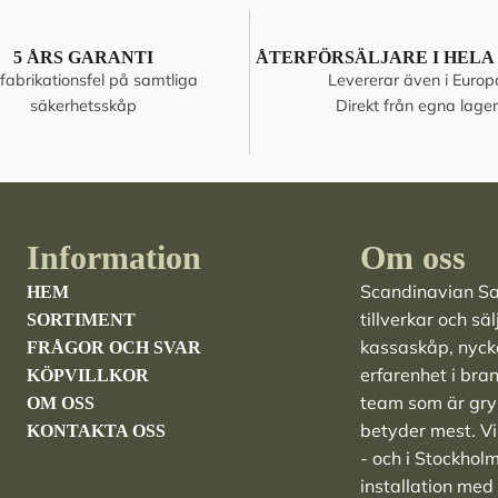
5 ÅRS GARANTI
ÅTERFÖRSÄLJARE I HELA
fabrikationsfel på samtliga
Levererar även i Europ
säkerhetsskåp
Direkt från egna lager
Information
Om oss
Scandinavian Saf
HEM
tillverkar och sä
SORTIMENT
kassaskåp
,
nyck
FRÅGOR OCH SVAR
erfarenhet i bra
KÖPVILLKOR
team som är grym
OM OSS
betyder mest. Vi 
KONTAKTA OSS
- och i Stockhol
installation med