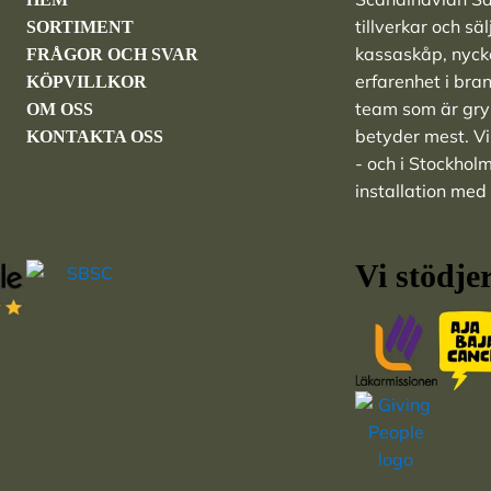
tillverkar och sä
SORTIMENT
kassaskåp
,
nyck
FRÅGOR OCH SVAR
erfarenhet i bra
KÖPVILLKOR
team som är grym
OM OSS
betyder mest. Vi 
KONTAKTA OSS
- och i Stockhol
installation med
Vi stödje