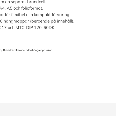
om en separat brandcell.
A4, A5 och folioformat.
r för flexibel och kompakt förvaring.
00 hängmappar (beroende på innehåll).
e 017 och MTC-DIP 120-60DK.
,
p
Brandcertifierade arkiv/hängmappsskåp