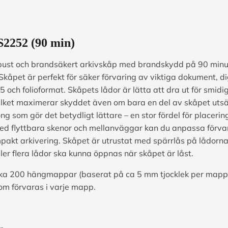
2252 (90 min)
obust och brandsäkert arkivskåp med brandskydd på 90 minu
 Skåpet är perfekt för säker förvaring av viktiga dokument, d
och folioformat. Skåpets lådor är lätta att dra ut för smidi
vilket maximerar skyddet även om bara en del av skåpet utsä
 som gör det betydligt lättare – en stor fördel för placerin
Med flyttbara skenor och mellanväggar kan du anpassa förvar
pakt arkivering. Skåpet är utrustat med spärrlås på lådorna
r flera lådor ska kunna öppnas när skåpet är låst.
irka 200 hängmappar (baserat på ca 5 mm tjocklek per mapp
som förvaras i varje mapp.