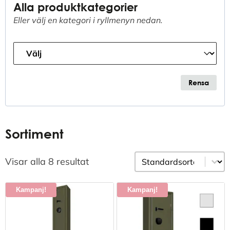
Alla produktkategorier
Eller välj en kategori i ryllmenyn nedan.
Produkt Kategori
Select content
Rensa
Sortiment
Sortering
Sort content
Visar alla 8 resultat
Kampanj!
Kampanj!