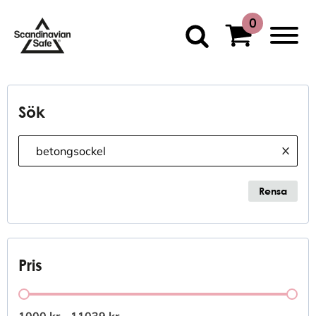
Sök
Sökfunktion
Search content
Clear
Rensa
Pris
Pris