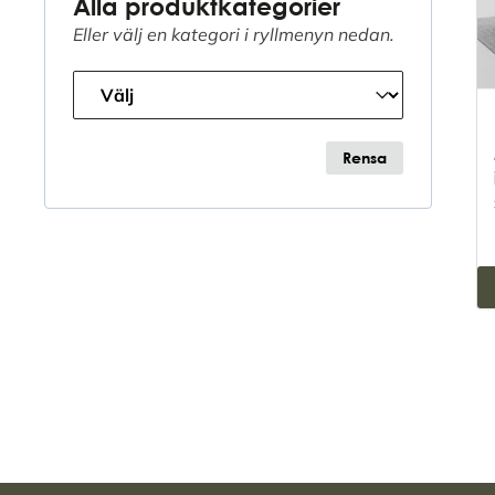
Alla produktkategorier
Eller välj en kategori i ryllmenyn nedan.
Produkt Kategori
Select content
Rensa