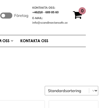
KONTAKTA OSS:
+46(0)8 - 689 85 60
Företag
E-MAIL:
info@scandinaviansafe.se
 OSS
KONTAKTA OSS
Sortering
Sort content