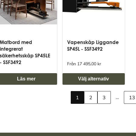
Matbord med
Vapenskåp Liggande
integrerat
SP45L - SSF3492
säkerhetsskåp SP45LE
- SSF3492
Från 17 495,00 kr
Läs mer
Välj alternativ
…
1
2
3
13