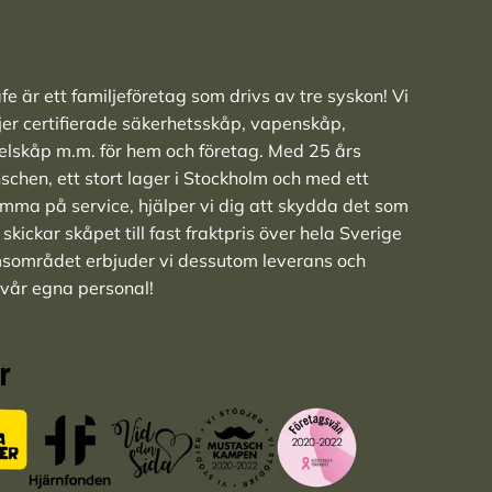
e är ett familjeföretag som drivs av tre syskon! Vi
ljer
certifierade säkerhetsskåp
,
vapenskåp
,
elskåp
m.m. för hem och företag. Med 25 års
nschen, ett stort lager i Stockholm och med ett
ma på service, hjälper vi dig att skydda det som
skickar skåpet till fast fraktpris över hela Sverige
msområdet erbjuder vi dessutom leverans och
 vår egna personal!
r