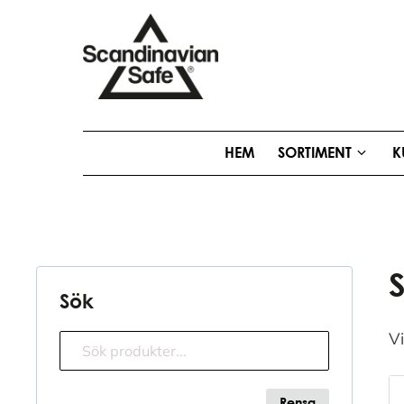
HEM
SORTIMENT
K
Sök
Vi
Sökfunktion
Search content
Rensa