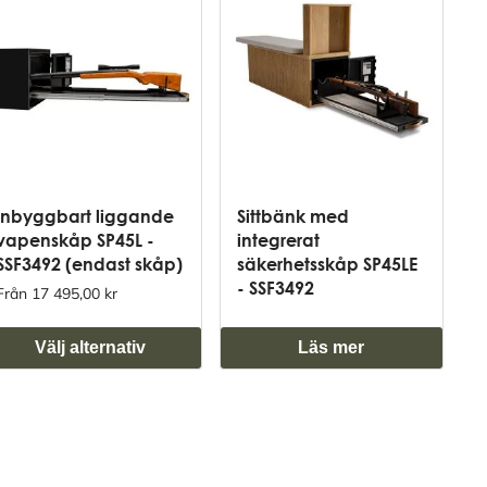
Inbyggbart liggande
Sittbänk med
vapenskåp SP45L -
integrerat
SSF3492 (endast skåp)
säkerhetsskåp SP45LE
- SSF3492
Från 17 495,00 kr
Välj alternativ
Läs mer