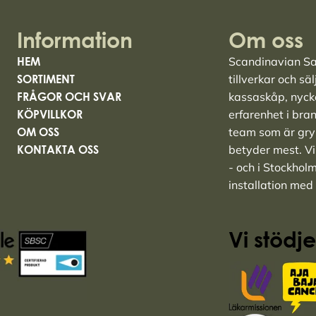
Information
Om oss
HEM
Scandinavian Saf
SORTIMENT
tillverkar och sä
FRÅGOR OCH SVAR
kassaskåp
,
nyck
KÖPVILLKOR
erfarenhet i bra
OM OSS
team som är grym
KONTAKTA OSS
betyder mest. Vi 
- och i Stockhol
installation med
Vi stödje