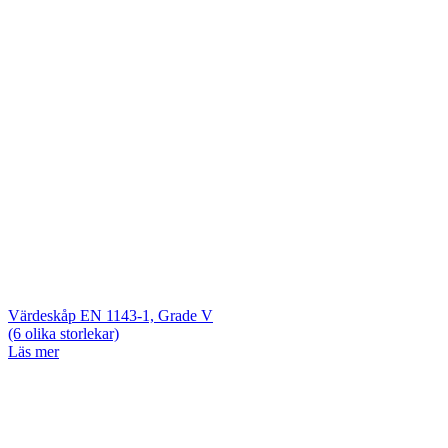
Värdeskåp EN 1143-1, Grade V
(6 olika storlekar)
Läs mer