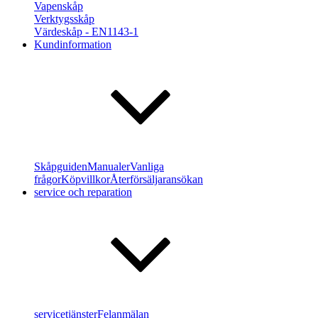
Vapenskåp
Verktygsskåp
Värdeskåp - EN1143-1
Kundinformation
Skåpguiden
Manualer
Vanliga
frågor
Köpvillkor
Återförsäljaransökan
service och reparation
servicetjänster
Felanmälan