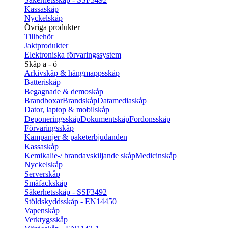
Kassaskåp
Nyckelskåp
Övriga produkter
Tillbehör
Jaktprodukter
Elektroniska förvaringssystem
Skåp a - ö
Arkivskåp & hängmappsskåp
Batteriskåp
Begagnade & demoskåp
Brandboxar
Brandskåp
Datamediaskåp
Dator, laptop & mobilskåp
Deponeringsskåp
Dokumentskåp
Fordonsskåp
Förvaringsskåp
Kampanjer & paketerbjudanden
Kassaskåp
Kemikalie-/ brandavskiljande skåp
Medicinskåp
Nyckelskåp
Serverskåp
Småfackskåp
Säkerhetsskåp - SSF3492
Stöldskyddsskåp - EN14450
Vapenskåp
Verktygsskåp