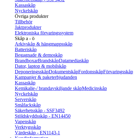
Kassaskåp
Nyckelskåp
Övriga produkter
Tillbehör
Jaktprodukter
Elektroniska förvaringssystem
Skåp a - ö
Arkivskåp & hängmappsskåp
Batteriskåp
Begagnade & demoskåp
Brandboxar
Brandskåp
Datamediaskåp
Dator, laptop & mobilskåp
Deponeringsskåp
Dokumentskåp
Fordonsskåp
Förvaringsskåp
Kampanjer & paketerbjudanden
Kassaskåp
Kemikalie-/ brandavskiljande skåp
Medicinskåp
Nyckelskåp
Serverskåp
Småfackskåp
Säkerhetsskåp - SSF3492
Stöldskyddsskåp - EN14450
Vapenskåp
Verktygsskåp
Värdeskåp - EN1143-1