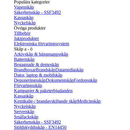
Populära kategorier
Vapenskåp
Säkerhetsskåp - SSF3492
Kassaskåp
Nyckelskåp
Övriga produkter
Tillbehör
Jaktprodukter
Elektroniska förvaringssystem
Skåp a - ö
Arkivskåp & hängmappsskåp
Batteriskåp
Begagnade & demoskåp
Brandboxar
Brandskåp
Datamediaskåp
Dator, laptop & mobilskåp
Deponeringsskåp
Dokumentskåp
Fordonsskåp
Förvaringsskåp
Kampanjer & paketerbjudanden
Kassaskåp
Kemikalie-/ brandavskiljande skåp
Medicinskåp
Nyckelskåp
Serverskåp
Småfackskåp
Säkerhetsskåp - SSF3492
Stöldskyddsskåp - EN14450