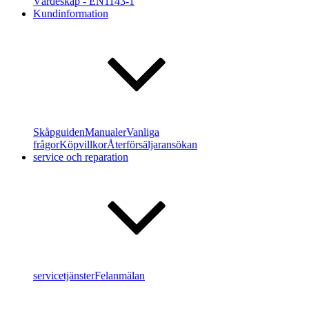
Värdeskåp - EN1143-1
Kundinformation
Skåpguiden
Manualer
Vanliga
frågor
Köpvillkor
Återförsäljaransökan
service och reparation
servicetjänster
Felanmälan