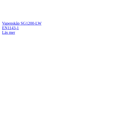
Vapenskåp SG1200-LW
EN1143-1
Läs mer