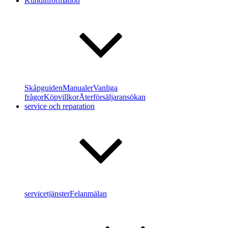
Kundinformation
Skåpguiden
Manualer
Vanliga
frågor
Köpvillkor
Återförsäljaransökan
service och reparation
servicetjänster
Felanmälan