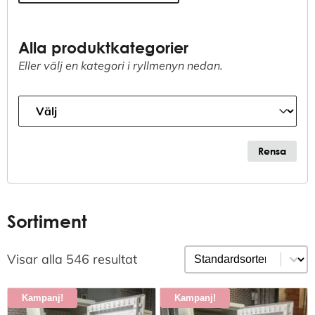
Alla produktkategorier
Eller välj en kategori i ryllmenyn nedan.
Produkt Kategori
Select content
Rensa
Sortiment
Sortering
Sort content
Visar alla 546 resultat
Kampanj!
Kampanj!